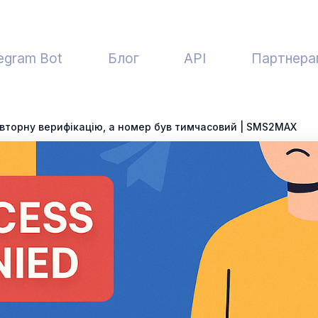
egram Bot
Блог
API
Партнера
овторну верифікацію, а номер був тимчасовий | SMS2MAX