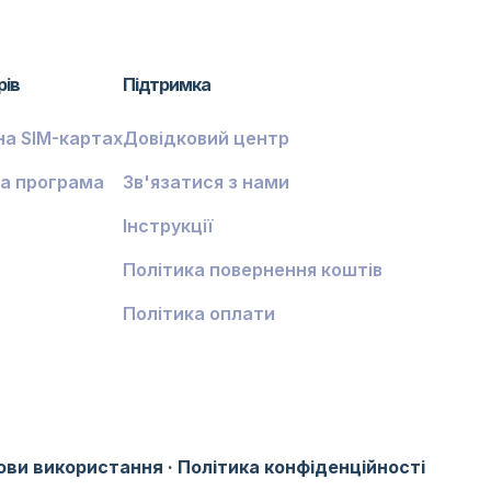
рів
Підтримка
на SIM-картах
Довідковий центр
а програма
Зв'язатися з нами
Інструкції
Політика повернення коштів
Політика оплати
ови використання
·
Політика конфіденційності