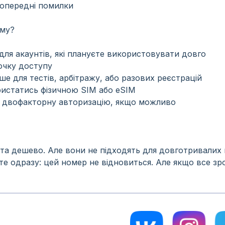
попередні помилки
ому?
ля акаунтів, які плануєте використовувати довго
очку доступу
 для тестів, арбітражу, або разових реєстрацій
истатись фізичною SIM або eSIM
те двофакторну авторизацію, якщо можливо
а дешево. Але вони не підходять для довготривалих 
е одразу: цей номер не відновиться. Але якщо все зр