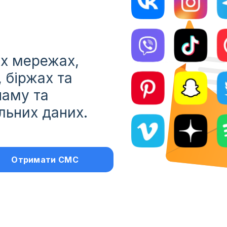
их мережах,
 біржах та
паму та
льних даних.
Отримати СМС