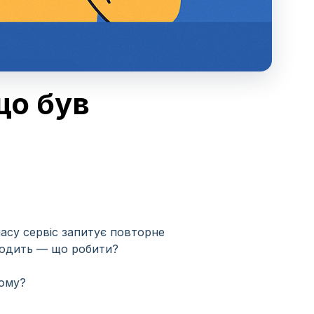
що був
часу сервіс запитує повторне
иходить — що робити?
ьому?