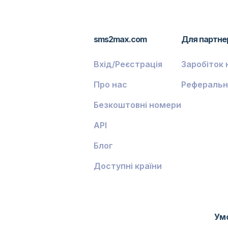
sms2max.com
Для партне
Вхід/Реєстрація
Заробіток 
Про нас
Реферальн
Безкоштовні номери
API
Блог
Доступні країни
Ум