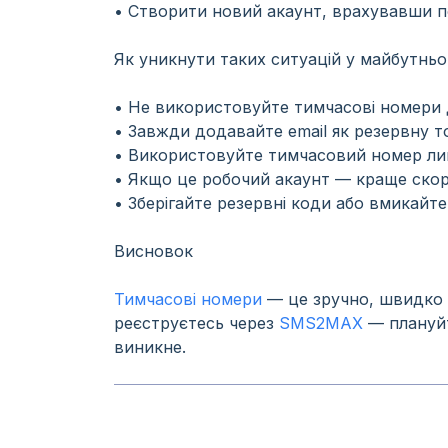
• Створити новий акаунт, врахувавши 
Як уникнути таких ситуацій у майбутнь
• Не використовуйте тимчасові номери д
• Завжди додавайте email як резервну т
• Використовуйте тимчасовий номер лише
• Якщо це робочий акаунт — краще скор
• Зберігайте резервні коди або вмикай
Висновок
Тимчасові номери
— це зручно, швидко т
реєструєтесь через
SMS2MAX
— плануйт
виникне.