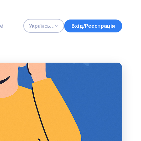
м
Вхід/Реєстрація
Українська