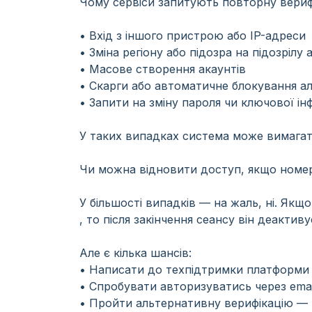
Чому сервіси запитують повторну вериф
• Вхід з іншого пристрою або IP-адреси
• Зміна регіону або підозра на підозрілу 
• Масове створення акаунтів
• Скарги або автоматичне блокування а
• Запити на зміну пароля чи ключової ін
У таких випадках система може вимагат
Чи можна відновити доступ, якщо номе
У більшості випадків — на жаль, ні. Як
, то після закінчення сеансу він деакти
Але є кілька шансів:
• Написати до техпідтримки платформи
• Спробувати авторизуватись через emai
• Пройти альтернативну верифікацію —