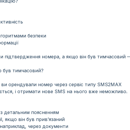
ікацію?
активність
лгоритмами безпеки
формації
и підтвердження номера, а якщо він був тимчасовий 
р був тимчасовий?
що ви орендували номер через сервіс типу SMS2MAX
вується, і отримати нове SMS на нього вже неможливо.
 з детальним поясненням
l, якщо він був прив’язаний
 наприклад, через документи