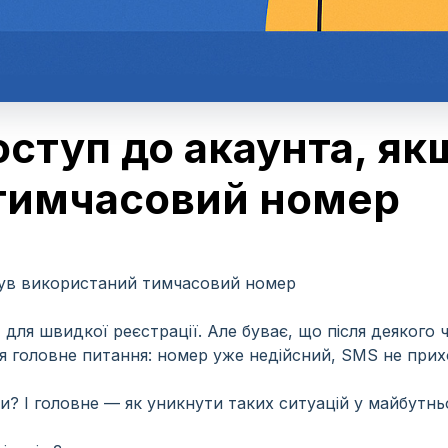
оступ до акаунта, як
тимчасовий номер
був використаний тимчасовий номер
для швидкої реєстрації. Але буває, що після деякого 
ся головне питання: номер уже недійсний, SMS не пр
и? І головне — як уникнути таких ситуацій у майбутн