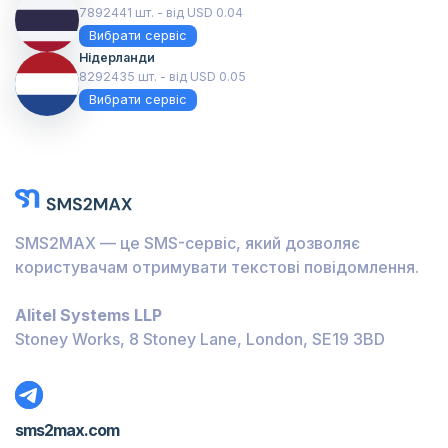
7892441 шт. - від USD 0.04
Вибрати сервіс
Нідерланди
8292435 шт. - від USD 0.05
Вибрати сервіс
SMS2MAX — це SMS-сервіс, який дозволяє
користувачам отримувати текстові повідомлення.
Alitel Systems LLP
Stoney Works, 8 Stoney Lane, London, SE19 3BD
sms2max.com