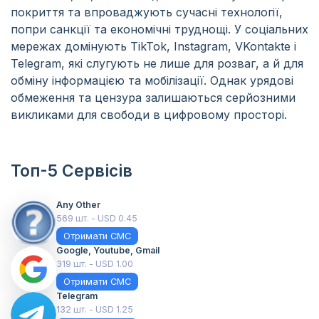
покриття та впроваджують сучасні технології,
попри санкції та економічні труднощі. У соціальних
мережах домінують TikTok, Instagram, VKontakte і
Telegram, які слугують не лише для розваг, а й для
обміну інформацією та мобілізації. Однак урядові
обмеження та цензура залишаються серйозними
викликами для свободи в цифровому просторі.
Топ-5 Сервісів
Any Other
569 шт. - USD 0.45
Отримати СМС
Google, Youtube, Gmail
319 шт. - USD 1.00
Отримати СМС
Telegram
132 шт. - USD 1.25