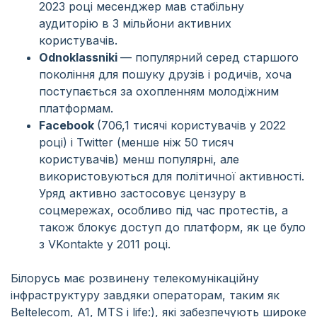
2023 році месенджер мав стабільну
аудиторію в 3 мільйони активних
користувачів.
Odnoklassniki
— популярний серед старшого
покоління для пошуку друзів і родичів, хоча
поступається за охопленням молодіжним
платформам.
Facebook
(706,1 тисячі користувачів у 2022
році) і Twitter (менше ніж 50 тисяч
користувачів) менш популярні, але
використовуються для політичної активності.
Уряд активно застосовує цензуру в
соцмережах, особливо під час протестів, а
також блокує доступ до платформ, як це було
з VKontakte у 2011 році.
Білорусь має розвинену телекомунікаційну
інфраструктуру завдяки операторам, таким як
Beltelecom, A1, MTS і life:), які забезпечують широке