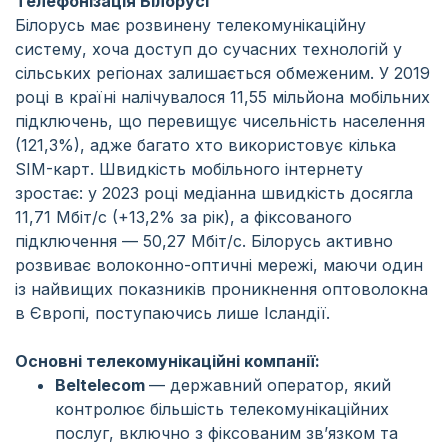
Телефонізація Білорусі
Білорусь має розвинену телекомунікаційну
систему, хоча доступ до сучасних технологій у
сільських регіонах залишається обмеженим. У 2019
році в країні налічувалося 11,55 мільйона мобільних
підключень, що перевищує чисельність населення
(121,3%), адже багато хто використовує кілька
SIM-карт. Швидкість мобільного інтернету
зростає: у 2023 році медіанна швидкість досягла
11,71 Мбіт/с (+13,2% за рік), а фіксованого
підключення — 50,27 Мбіт/с. Білорусь активно
розвиває волоконно-оптичні мережі, маючи один
із найвищих показників проникнення оптоволокна
в Європі, поступаючись лише Ісландії.
Основні телекомунікаційні компанії:
Beltelecom
— державний оператор, який
контролює більшість телекомунікаційних
послуг, включно з фіксованим зв’язком та