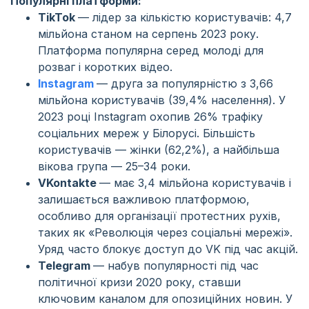
Популярні платформи:
TikTok
— лідер за кількістю користувачів: 4,7
мільйона станом на серпень 2023 року.
Платформа популярна серед молоді для
розваг і коротких відео.
Instagram
— друга за популярністю з 3,66
мільйона користувачів (39,4% населення). У
2023 році Instagram охопив 26% трафіку
соціальних мереж у Білорусі. Більшість
користувачів — жінки (62,2%), а найбільша
вікова група — 25–34 роки.
VKontakte
— має 3,4 мільйона користувачів і
залишається важливою платформою,
особливо для організації протестних рухів,
таких як «Революція через соціальні мережі».
Уряд часто блокує доступ до VK під час акцій.
Telegram
— набув популярності під час
політичної кризи 2020 року, ставши
ключовим каналом для опозиційних новин. У