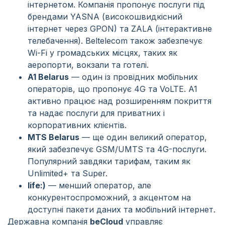
інтернетом. Компанія пропонує послуги під
брендами YASNA (високошвидкісний
інтернет через GPON) та ZALA (інтерактивне
телебачення). Beltelecom також забезпечує
Wi-Fi у громадських місцях, таких як
аеропорти, вокзали та готелі.
A1 Belarus
— один із провідних мобільних
операторів, що пропонує 4G та VoLTE. A1
активно працює над розширенням покриття
та надає послуги для приватних і
корпоративних клієнтів.
MTS Belarus
— ще один великий оператор,
який забезпечує GSM/UMTS та 4G-послуги.
Популярний завдяки тарифам, таким як
Unlimited+ та Super.
life:)
— менший оператор, але
конкурентоспроможний, з акцентом на
доступні пакети даних та мобільний інтернет.
Державна компанія
beCloud
управляє