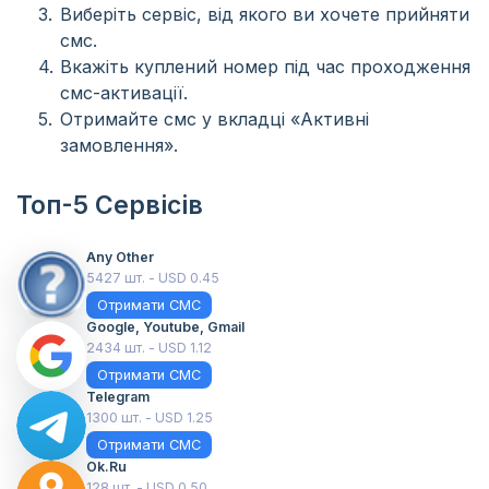
Виберіть сервіс, від якого ви хочете прийняти
смс.
Вкажіть куплений номер під час проходження
смс-активації.
Отримайте смс у вкладці «Активні
замовлення».
Топ-5 Сервісів
Any Other
5427 шт. - USD 0.45
Отримати СМС
Google, Youtube, Gmail
2434 шт. - USD 1.12
Отримати СМС
Telegram
1300 шт. - USD 1.25
Отримати СМС
Ok.ru
128 шт. - USD 0.50