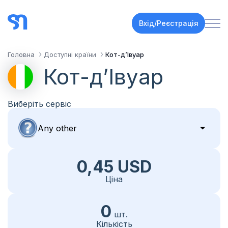
Вхід/Реєстрація
Головна
Доступні країни
Кот-дʼІвуар
Кот-дʼІвуар
Виберіть сервіс
0,45 USD
Ціна
0
шт.
Кількість