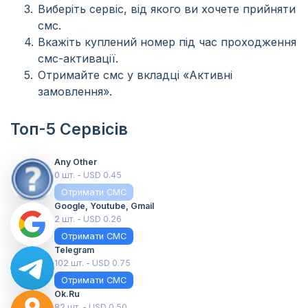
Виберіть сервіс, від якого ви хочете прийняти
смс.
Вкажіть куплений номер під час проходження
смс-активації.
Отримайте смс у вкладці «Активні
замовлення».
Топ-5 Сервісів
Any Other
0 шт. - USD 0.45
Отримати СМС
Google, Youtube, Gmail
2 шт. - USD 0.26
Отримати СМС
Telegram
102 шт. - USD 0.75
Отримати СМС
Ok.ru
82 шт. - USD 0.50