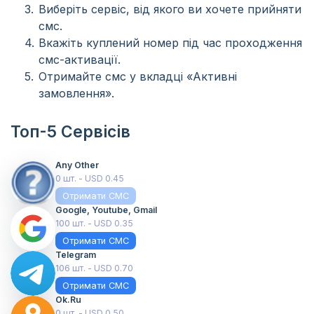
Виберіть сервіс, від якого ви хочете прийняти
смс.
Вкажіть куплений номер під час проходження
смс-активації.
Отримайте смс у вкладці «Активні
замовлення».
Топ-5 Сервісів
Any Other
0 шт. - USD 0.45
Отримати СМС
Google, Youtube, Gmail
100 шт. - USD 0.35
Отримати СМС
Telegram
106 шт. - USD 0.70
Отримати СМС
Ok.ru
0 шт. - USD 0.50