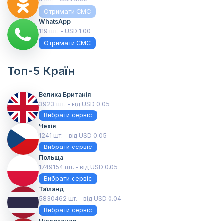
Отримати СМС
WhatsApp
119 шт. - USD 1.00
Отримати СМС
Топ-5 Країн
Велика Британія
3923 шт. - від USD 0.05
Вибрати сервіс
Чехія
1241 шт. - від USD 0.05
Вибрати сервіс
Польща
1749154 шт. - від USD 0.05
Вибрати сервіс
Таїланд
5830462 шт. - від USD 0.04
Вибрати сервіс
Нідерланди