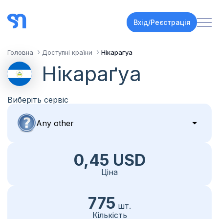
Вхід/Реєстрація
Головна
Доступні країни
Нікараґуа
Нікараґуа
Виберіть сервіс
0,45 USD
Ціна
775
шт.
Кількість