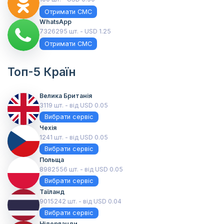
Отримати СМС
WhatsApp
7326295 шт. - USD 1.25
Отримати СМС
Топ-5 Країн
Велика Британія
3119 шт. - від USD 0.05
Вибрати сервіс
Чехія
1241 шт. - від USD 0.05
Вибрати сервіс
Польща
8982556 шт. - від USD 0.05
Вибрати сервіс
Таїланд
9015242 шт. - від USD 0.04
Вибрати сервіс
Нідерланди