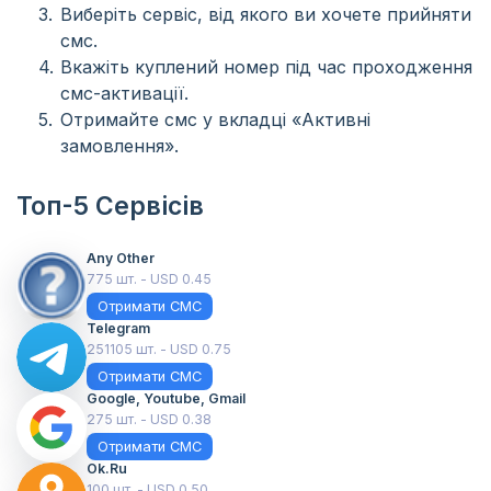
Виберіть сервіс, від якого ви хочете прийняти
смс.
Вкажіть куплений номер під час проходження
смс-активації.
Отримайте смс у вкладці «Активні
замовлення».
Топ-5 Сервісів
Any Other
775 шт. - USD 0.45
Отримати СМС
Telegram
251105 шт. - USD 0.75
Отримати СМС
Google, Youtube, Gmail
275 шт. - USD 0.38
Отримати СМС
Ok.ru
100 шт. - USD 0.50