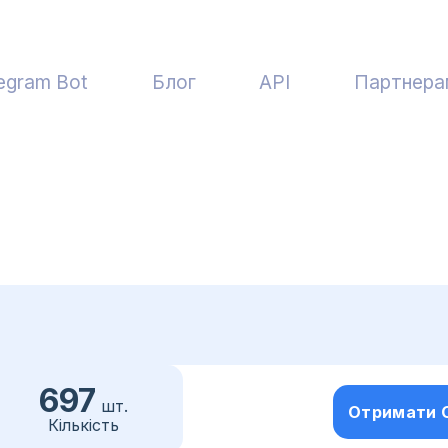
egram Bot
Блог
API
Партнера
697
шт.
Отримати 
Кількість