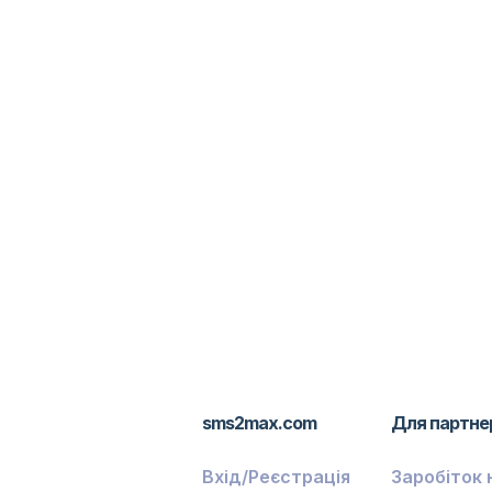
sms2max.com
Для партне
Вхід/Реєстрація
Заробіток 