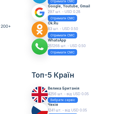
Отримати СМС
Google, Youtube, Gmail
297 шт. - USD 0.28
Отримати СМС
Ok.ru
 200+
83 шт. - USD 0.50
Отримати СМС
WhatsApp
251268 шт. - USD 0.50
Отримати СМС
Топ-5 Країн
Велика Британія
4256 шт. - від USD 0.05
Вибрати сервіс
Чехія
1241 шт. - від USD 0.05