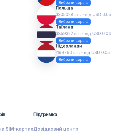
Вибрати сервіс
Польща
3305028 шт. - від USD 0.05
Вибрати сервіс
Таїланд
3859322 шт. - від USD 0.04
Вибрати сервіс
Нідерланди
1199790 шт. - від USD 0.05
Вибрати сервіс
рів
Підтримка
на SIM-картах
Довідковий центр