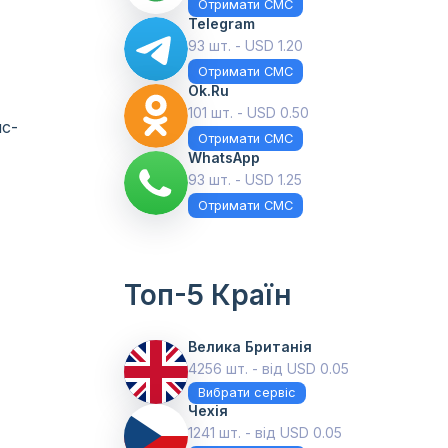
Отримати СМС
Telegram
93 шт. - USD 1.20
Отримати СМС
Ok.ru
101 шт. - USD 0.50
мс-
Отримати СМС
WhatsApp
93 шт. - USD 1.25
Отримати СМС
Топ-5 Країн
Велика Британія
4256 шт. - від USD 0.05
Вибрати сервіс
Чехія
1241 шт. - від USD 0.05