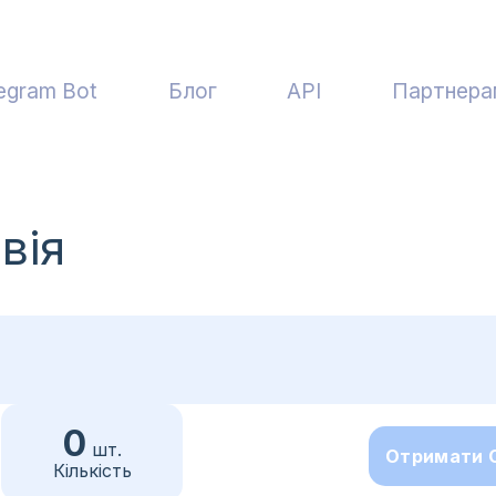
egram Bot
Блог
API
Партнера
вія
0
шт.
Отримати 
Кількість