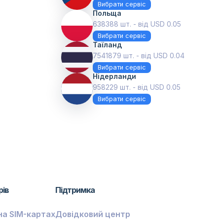
Вибрати сервіс
Польща
638388 шт. - від USD 0.05
Вибрати сервіс
Таїланд
7541879 шт. - від USD 0.04
Вибрати сервіс
Нідерланди
958229 шт. - від USD 0.05
Вибрати сервіс
рів
Підтримка
на SIM-картах
Довідковий центр