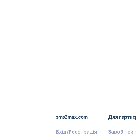
sms2max.com
Для партне
Вхід/Реєстрація
Заробіток 