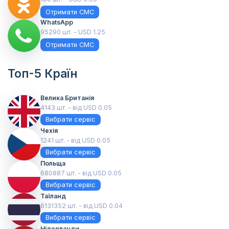
Отримати СМС
WhatsApp
95290 шт. - USD 1.25
Отримати СМС
Топ-5 Країн
Велика Британія
4143 шт. - від USD 0.05
Вибрати сервіс
Чехія
1241 шт. - від USD 0.05
Вибрати сервіс
Польща
680887 шт. - від USD 0.05
Вибрати сервіс
Таїланд
6131352 шт. - від USD 0.04
Вибрати сервіс
Нідерланди