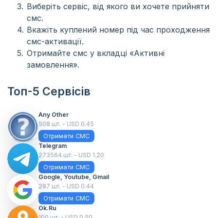
Виберіть сервіс, від якого ви хочете прийняти
смс.
Вкажіть куплений номер під час проходження
смс-активації.
Отримайте смс у вкладці «Активні
замовлення».
Топ-5 Сервісів
Any Other
508 шт. - USD 0.45
Отримати СМС
Telegram
273564 шт. - USD 1.20
Отримати СМС
Google, Youtube, Gmail
287 шт. - USD 0.44
Отримати СМС
Ok.ru
100 шт. - USD 0.50