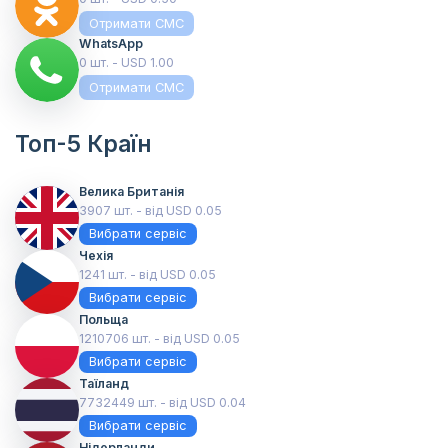
Отримати СМС
WhatsApp
0 шт. - USD 1.00
Отримати СМС
Топ-5 Країн
Велика Британія
3907 шт. - від USD 0.05
Вибрати сервіс
Чехія
1241 шт. - від USD 0.05
Вибрати сервіс
Польща
1210706 шт. - від USD 0.05
Вибрати сервіс
Таїланд
7732449 шт. - від USD 0.04
Вибрати сервіс
Нідерланди