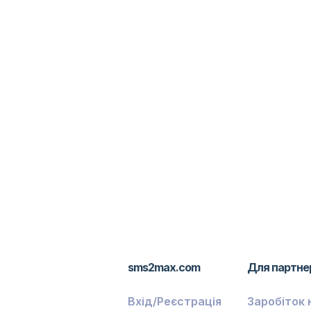
sms2max.com
Для партне
Вхід/Реєстрація
Заробіток 