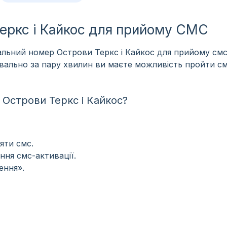
еркс і Кайкос для прийому СМС
льний номер Острови Теркс і Кайкос для прийому смс
уквально за пару хвилин ви маєте можливість пройти с
Острови Теркс і Кайкос?
яти смс.
ння смс-активації.
ення».