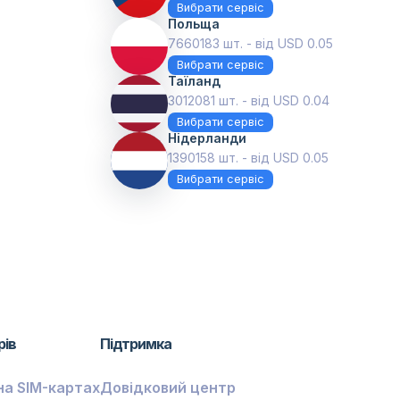
Вибрати сервіс
Польща
7660183 шт. - від USD 0.05
Вибрати сервіс
Таїланд
3012081 шт. - від USD 0.04
Вибрати сервіс
Нідерланди
1390158 шт. - від USD 0.05
Вибрати сервіс
рів
Підтримка
на SIM-картах
Довідковий центр