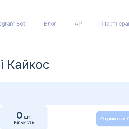
egram Bot
Блог
API
Партнера
і Кайкос
0
шт.
Отримати 
Кількість