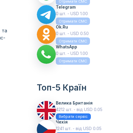
Отримати СМС
Telegram
0 шт. - USD 1.00
Отримати СМС
Ok.ru
 та
0 шт. - USD 0.50
мс-
Отримати СМС
WhatsApp
0 шт. - USD 1.00
Отримати СМС
Топ-5 Країн
Велика Британія
4212 шт. - від USD 0.05
Вибрати сервіс
Чехія
1241 шт. - від USD 0.05