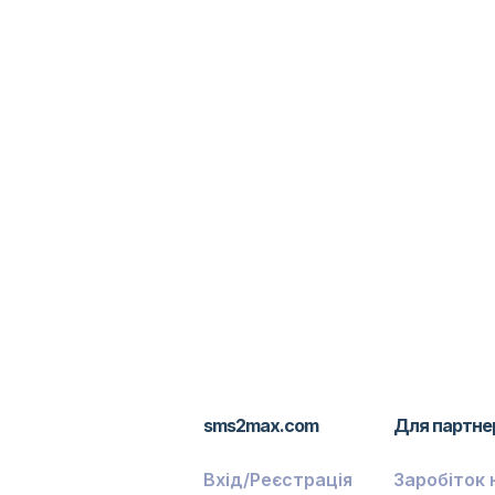
sms2max.com
Для партне
Вхід/Реєстрація
Заробіток 