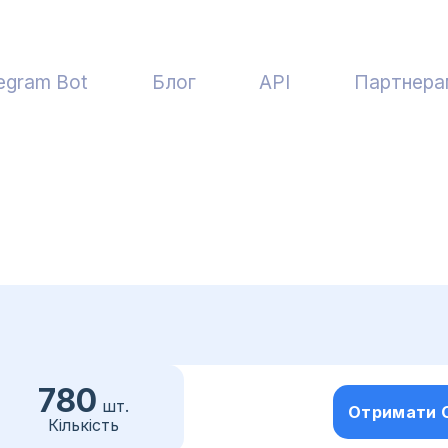
egram Bot
Блог
API
Партнера
780
шт.
Отримати 
Кількість