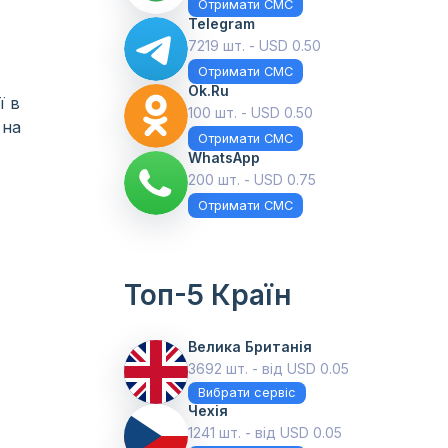
Отримати СМС
Telegram
7219 шт. - USD 0.50
Отримати СМС
Ok.ru
ї в
100 шт. - USD 0.50
 на
Отримати СМС
WhatsApp
200 шт. - USD 0.75
Отримати СМС
Топ-5 Країн
Велика Британія
3692 шт. - від USD 0.05
Вибрати сервіс
Чехія
1241 шт. - від USD 0.05