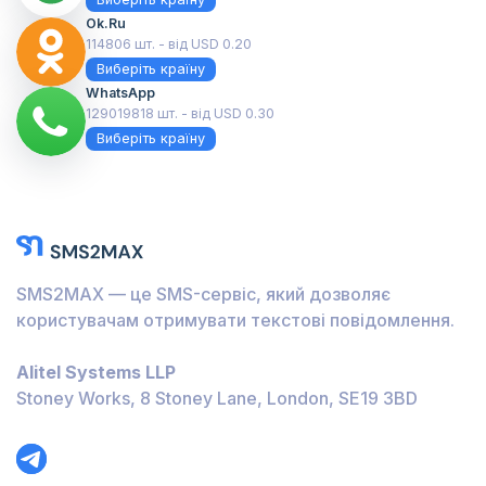
Ok.ru
114806 шт. - від USD 0.20
Виберіть країну
WhatsApp
129019818 шт. - від USD 0.30
Виберіть країну
SMS2MAX — це SMS-сервіс, який дозволяє
користувачам отримувати текстові повідомлення.
Alitel Systems LLP
Stoney Works, 8 Stoney Lane, London, SE19 3BD