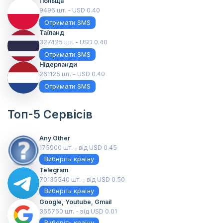
Польща
9496 шт. - USD 0.40
Отримати SMS
Таїланд
327425 шт. - USD 0.40
Отримати SMS
Нідерланди
261125 шт. - USD 0.40
Отримати SMS
Топ-5 Сервісів
Any Other
175900 шт. - від USD 0.45
Виберіть країну
Telegram
70135540 шт. - від USD 0.50
Виберіть країну
Google, Youtube, Gmail
365760 шт. - від USD 0.01
Виберіть країну