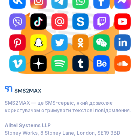
SMS2MAX — це SMS-сервіс, який дозволяє
користувачам отримувати текстові повідомлення.
Alitel Systems LLP
Stoney Works, 8 Stoney Lane, London, SE19 3BD