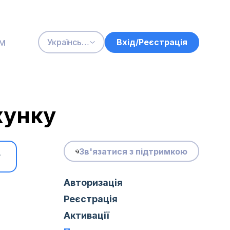
м
Вхід/Реєстрація
Українська
хунку
Зв'язатися з підтримкою
Авторизація
Реєстрація
Активації