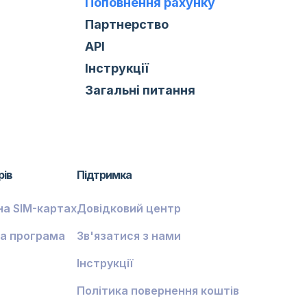
Поповнення рахунку
Партнерство
API
Інструкції
Загальні питання
рів
Підтримка
на SIM-картах
Довідковий центр
а програма
Зв'язатися з нами
Інструкції
Політика повернення коштів