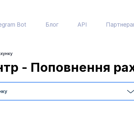
egram Bot
Блог
API
Партнера
хунку
нтр - Поповнення ра
нку