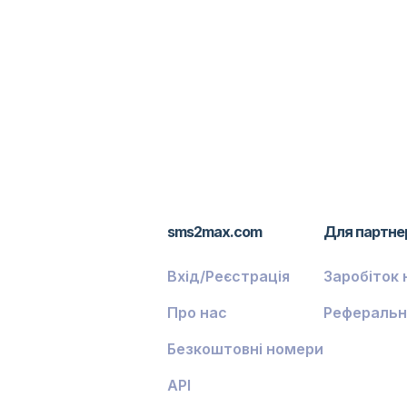
sms2max.com
Для партне
Вхід/Реєстрація
Заробіток 
Про нас
Реферальн
Безкоштовні номери
API