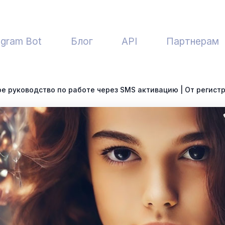
egram Bot
Блог
API
Партнерам
ное руководство по работе через SMS активацию | От регист