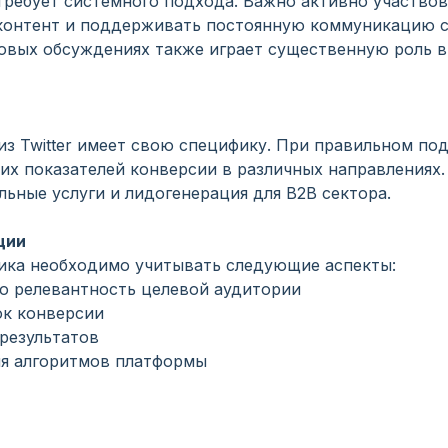
ребует системного подхода. Важно активно участвов
 контент и поддерживать постоянную коммуникацию с
довых обсуждениях также играет существенную роль в
из Twitter имеет свою специфику. При правильном по
х показателей конверсии в различных направлениях
ьные услуги и лидогенерация для B2B сектора.
ции
фика необходимо учитывать следующие аспекты:
го релевантность целевой аудитории
к конверсии
результатов
ия алгоритмов платформы