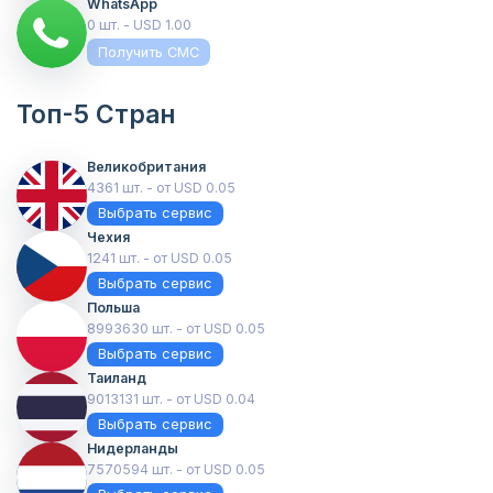
WhatsApp
0 шт. - USD 1.00
Получить СМС
Топ-5 Стран
Великобритания
4361 шт. - от USD 0.05
Выбрать сервис
Чехия
1241 шт. - от USD 0.05
Выбрать сервис
Польша
8993630 шт. - от USD 0.05
Выбрать сервис
Таиланд
9013131 шт. - от USD 0.04
Выбрать сервис
Нидерланды
7570594 шт. - от USD 0.05