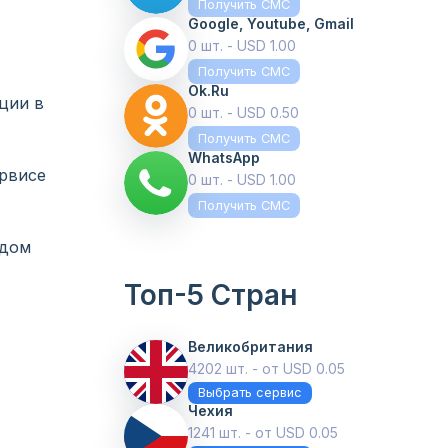
Получить СМС
Google, Youtube, Gmail
0 шт. - USD 1.00
Получить СМС
Ok.ru
ции в
0 шт. - USD 0.50
Получить СМС
WhatsApp
рвисе
0 шт. - USD 1.00
Получить СМС
одом
Топ-5 Стран
Великобритания
4202 шт. - от USD 0.05
Выбрать сервис
Чехия
1241 шт. - от USD 0.05