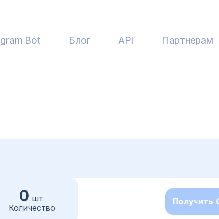
egram Bot
Блог
API
Партнерам
0
шт.
Получить
Количество