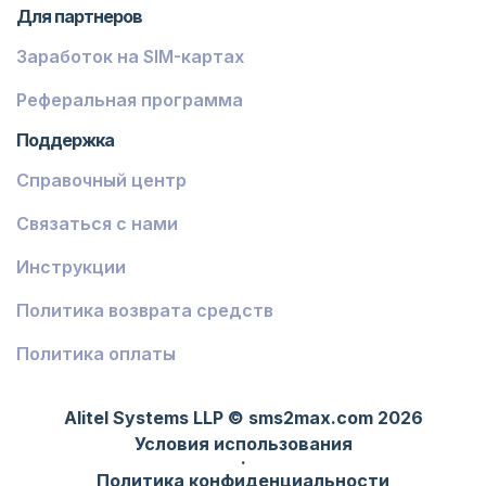
Французская Гвиана
Для партнеров
Заработок на SIM-картах
Финляндия
Экваториальная Гвинея
Реферальная программа
Поддержка
Джибути
Справочный центр
Антигуа и Барбуда
Связаться с нами
Швейцария
Австралия
Инструкции
Эритрея
Политика возврата средств
Фиджи
Политика оплаты
Ливия
Alitel Systems LLP © sms2max.com 2026
Конго - Киншаса
Условия использования
·
Центрально-Африканская Республика
Политика конфиденциальности