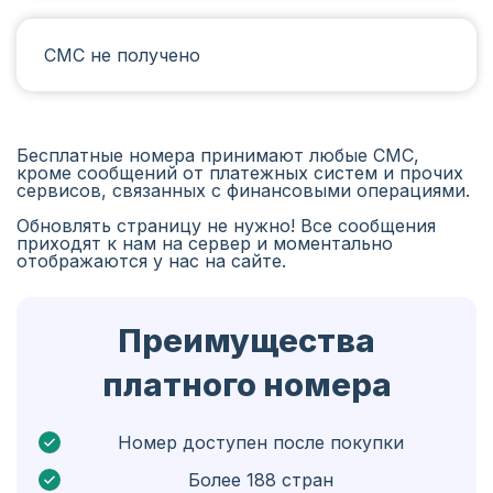
Испания
СМС не получено
Иран
Алжир
Бангладеш
Бесплатные номера принимают любые СМС,
кроме сообщений от платежных систем и прочих
Чехия
сервисов, связанных с финансовыми операциями.
Обновлять страницу не нужно! Все сообщения
Гвинея
приходят к нам на сервер и моментально
отображаются у нас на сайте.
Эфиопия
Бразилия
Преимущества
Кюрасао
платного номера
Ангола
Кипр
Номер доступен после покупки
Более 188 стран
Бельгия