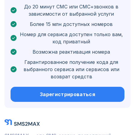
До 20 минут СМС или СМС+звонков в
Болгария
зависимости от выбранной услуги
Бонэйр, Синт-Эстатиус и Саба
Более 15 млн доступных номеров
Венгрия
Номер для сервиса доступен только вам,
код приватный
Гондурас
Возможна реактивация номера
Боливия
Гарантированное получение кода для
Гватемала
выбранного сервиса или сервисов или
возврат средств
Ямайка
Эквадор
Зарегистрироваться
Куба
Иордания
Барбадос