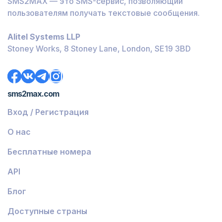
SMS2MAX — это SMS-сервис, позволяющий
Бурунди
пользователям получать текстовые сообщения.
Багамы
Alitel Systems LLP
Белиз
Stoney Works, 8 Stoney Lane, London, SE19 3BD
Доминика
Гренада
sms2max.com
Грузия
Вход / Регистрация
Греция
О нас
Исландия
Бесплатные номера
Гвинея-Бисау
API
Армения
Блог
Чили
Гваделупа
Доступные страны