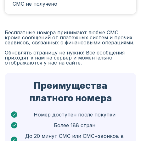
СМС не получено
Иран
Алжир
Бангладеш
Бесплатные номера принимают любые СМС,
кроме сообщений от платежных систем и прочих
Чехия
сервисов, связанных с финансовыми операциями.
Обновлять страницу не нужно! Все сообщения
Гвинея
приходят к нам на сервер и моментально
отображаются у нас на сайте.
Эфиопия
Бразилия
Преимущества
Кюрасао
платного номера
Ангола
Кипр
Номер доступен после покупки
Более 188 стран
Бельгия
До 20 минут СМС или СМС+звонков в
Болгария