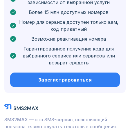
зависимости от выбранной услуги
Бонэйр, Синт-Эстатиус и Саба
Более 15 млн доступных номеров
Венгрия
Номер для сервиса доступен только вам,
код приватный
Гондурас
Возможна реактивация номера
Боливия
Гарантированное получение кода для
Гватемала
выбранного сервиса или сервисов или
возврат средств
Ямайка
Эквадор
Зарегистрироваться
Куба
Иордания
Барбадос
SMS2MAX — это SMS-сервис, позволяющий
Бурунди
пользователям получать текстовые сообщения.