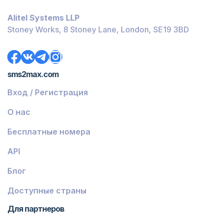
Багамы
Alitel Systems LLP
Белиз
Stoney Works, 8 Stoney Lane, London, SE19 3BD
Доминика
Гренада
sms2max.com
Грузия
Вход / Регистрация
Греция
О нас
Исландия
Бесплатные номера
Гвинея-Бисау
API
Армения
Блог
Чили
Гваделупа
Доступные страны
Французская Гвиана
Для партнеров