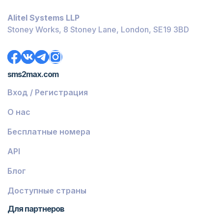
Багамы
Alitel Systems LLP
Белиз
Stoney Works, 8 Stoney Lane, London, SE19 3BD
Доминика
Гренада
sms2max.com
Грузия
Вход / Регистрация
Греция
О нас
Исландия
Бесплатные номера
Гвинея-Бисау
API
Армения
Блог
Чили
Гваделупа
Доступные страны
Французская Гвиана
Для партнеров