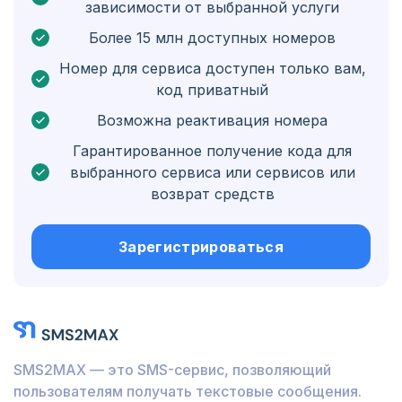
зависимости от выбранной услуги
Бонэйр, Синт-Эстатиус и Саба
Более 15 млн доступных номеров
Венгрия
Номер для сервиса доступен только вам,
код приватный
Гондурас
Возможна реактивация номера
Боливия
Гарантированное получение кода для
Гватемала
выбранного сервиса или сервисов или
возврат средств
Ямайка
Эквадор
Зарегистрироваться
Куба
Иордания
Барбадос
SMS2MAX — это SMS-сервис, позволяющий
Бурунди
пользователям получать текстовые сообщения.