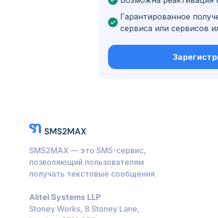
Возможна реактивация 
Бельгия
Гарантированное получ
Болгария
сервиса или сервисов и
Бонэйр, Синт-Эстат
Саба
Зарегистр
Венгрия
Гондурас
Боливия
Гватемала
Ямайка
SMS2MAX — это SMS-сервис,
Эквадор
позволяющий пользователям
получать текстовые сообщения.
Куба
Alitel Systems LLP
Иордания
Stoney Works, 8 Stoney Lane,
Барбадос