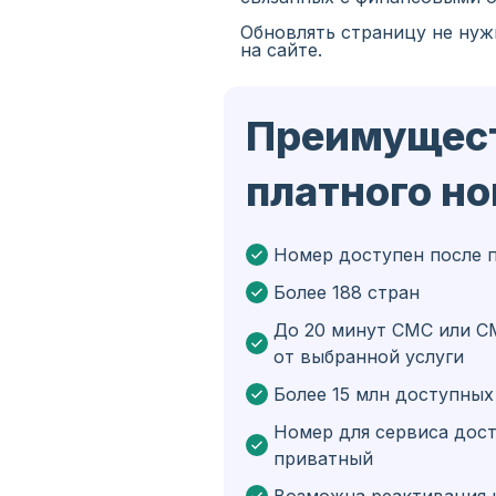
Обновлять страницу не нуж
Испания
на сайте.
Иран
Преимущес
Алжир
Бангладеш
платного н
Чехия
Гвинея
Номер доступен после 
Более 188 стран
Эфиопия
До 20 минут СМС или С
Бразилия
от выбранной услуги
Кюрасао
Более 15 млн доступны
Ангола
Номер для сервиса дост
приватный
Кипр