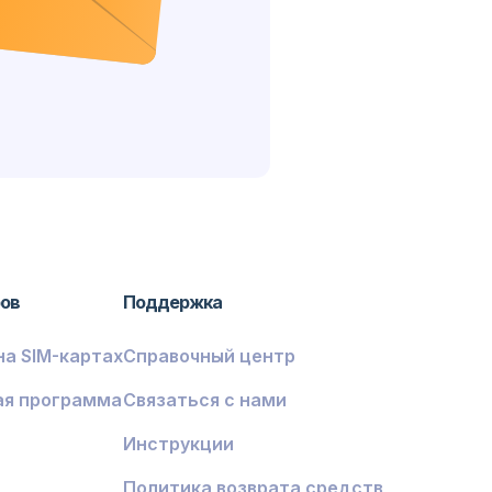
ров
Поддержка
на SIM-картах
Справочный центр
ая программа
Связаться с нами
Инструкции
Политика возврата средств