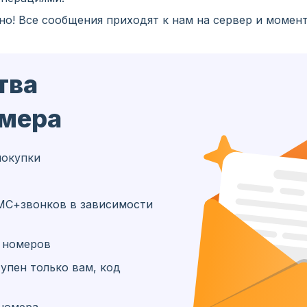
но! Все сообщения приходят к нам на сервер и момен
тва
омера
покупки
МС+звонков в зависимости
х номеров
упен только вам, код