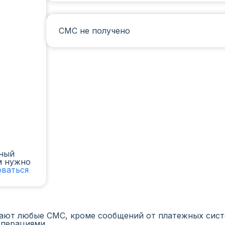
СМС не получено
чный
м нужно
оваться
ают любые СМС, кроме сообщений от платежных систе
операциями.