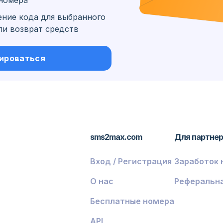
номера
ение кода для выбранного
ли возврат средств
иус и
ироваться
sms2max.com
Для партне
Вход / Регистрация
Заработок 
О нас
Реферальн
Бесплатные номера
API