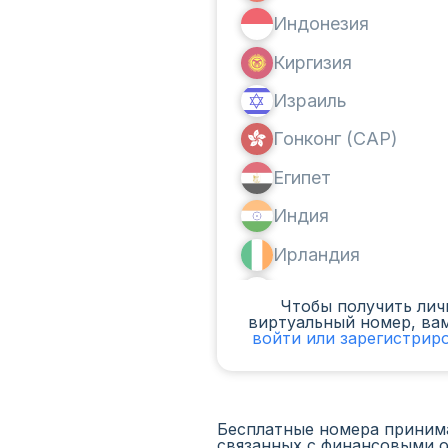
Индонезия
Киргизия
Израиль
Гонконг (САР)
Египет
Индия
Ирландия
Канада
Чтобы получить ли
виртуальный номер, ва
Аргентина
войти или зарегистрир
Камерун
Чад
Бесплатные номера приним
связанных с финансовыми 
Ирак