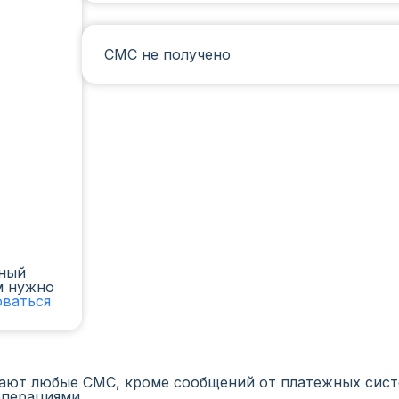
СМС не получено
чный
м нужно
оваться
ают любые СМС, кроме сообщений от платежных систе
операциями.