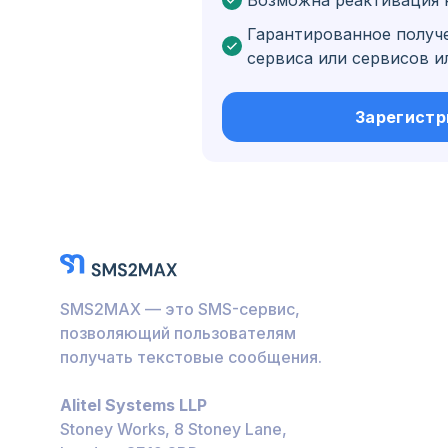
Возможна реактивация 
Бельгия
Гарантированное получ
Болгария
сервиса или сервисов и
Бонэйр, Синт-Эстат
Саба
Зарегистр
Венгрия
Гондурас
Боливия
Гватемала
Ямайка
SMS2MAX — это SMS-сервис,
Эквадор
позволяющий пользователям
получать текстовые сообщения.
Куба
Alitel Systems LLP
Иордания
Stoney Works, 8 Stoney Lane,
Барбадос