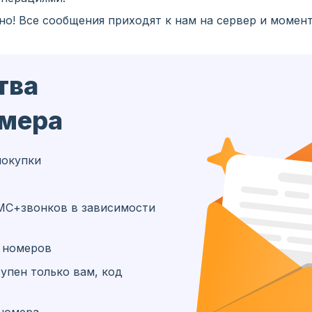
но! Все сообщения приходят к нам на сервер и момен
тва
омера
покупки
МС+звонков в зависимости
х номеров
упен только вам, код