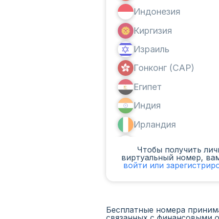
Индонезия
Киргизия
Израиль
Гонконг (САР)
Египет
Индия
Ирландия
Канада
Чтобы получить ли
виртуальный номер, ва
Аргентина
войти или зарегистрир
Камерун
Чад
Бесплатные номера приним
связанных с финансовыми 
Ирак