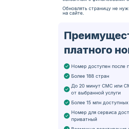
Обновлять страницу не нуж
Испания
на сайте.
Иран
Преимущес
Алжир
Бангладеш
платного н
Чехия
Гвинея
Номер доступен после 
Более 188 стран
Эфиопия
До 20 минут СМС или С
Бразилия
от выбранной услуги
Кюрасао
Более 15 млн доступны
Ангола
Номер для сервиса дост
приватный
Кипр