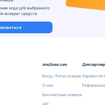
номера
ение кода для выбранного
ли возврат средств
иус и
ироваться
sms2max.com
Для партне
Вход / Регистрация
Заработок 
О нас
Реферальн
Бесплатные номера
API