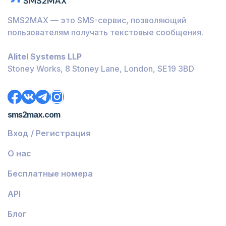
Барбадос
SMS2MAX — это SMS-сервис, позволяющий
Бурунди
пользователям получать текстовые сообщения.
Багамы
Alitel Systems LLP
Белиз
Stoney Works, 8 Stoney Lane, London, SE19 3BD
Доминика
Гренада
sms2max.com
Грузия
Вход / Регистрация
Греция
О нас
Исландия
Бесплатные номера
Гвинея-Бисау
API
Армения
Блог
Чили