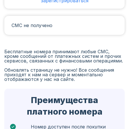
зарегистрироваться
Ирак
Испания
СМС не получено
Иран
Алжир
Бангладеш
Бесплатные номера принимают любые СМС,
кроме сообщений от платежных систем и прочих
Чехия
сервисов, связанных с финансовыми операциями.
Обновлять страницу не нужно! Все сообщения
Гвинея
приходят к нам на сервер и моментально
отображаются у нас на сайте.
Эфиопия
Бразилия
Преимущества
Кюрасао
платного номера
Ангола
Кипр
Номер доступен после покупки