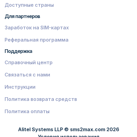
Гваделупа
Доступные страны
Французская Гвиана
Для партнеров
Заработок на SIM-картах
Финляндия
Экваториальная Гвинея
Реферальная программа
Поддержка
Джибути
Справочный центр
Антигуа и Барбуда
Связаться с нами
Швейцария
Австралия
Инструкции
Эритрея
Политика возврата средств
Фиджи
Политика оплаты
Ливия
Alitel Systems LLP © sms2max.com 2026
Конго - Киншаса
Условия использования