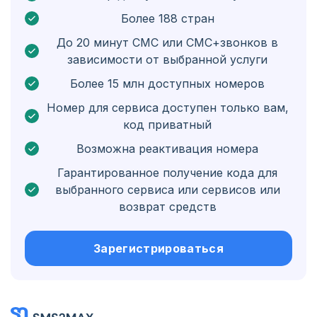
Более 188 стран
Бельгия
До 20 минут СМС или СМС+звонков в
Болгария
зависимости от выбранной услуги
Бонэйр, Синт-Эстатиус и Саба
Более 15 млн доступных номеров
Венгрия
Номер для сервиса доступен только вам,
код приватный
Гондурас
Возможна реактивация номера
Боливия
Гарантированное получение кода для
Гватемала
выбранного сервиса или сервисов или
возврат средств
Ямайка
Эквадор
Зарегистрироваться
Куба
Иордания