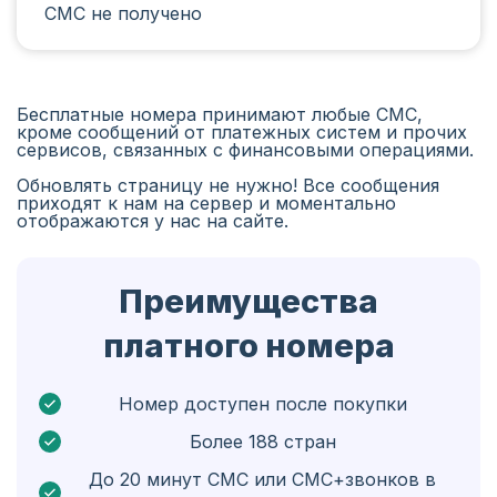
СМС не получено
Иран
Алжир
Бангладеш
Бесплатные номера принимают любые СМС,
кроме сообщений от платежных систем и прочих
Чехия
сервисов, связанных с финансовыми операциями.
Обновлять страницу не нужно! Все сообщения
Гвинея
приходят к нам на сервер и моментально
отображаются у нас на сайте.
Эфиопия
Бразилия
Преимущества
Кюрасао
платного номера
Ангола
Кипр
Номер доступен после покупки
Более 188 стран
Бельгия
До 20 минут СМС или СМС+звонков в
Болгария