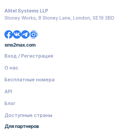
Багамы
Alitel Systems LLP
Белиз
Stoney Works, 8 Stoney Lane, London, SE19 3BD
Доминика
Гренада
sms2max.com
Грузия
Вход / Регистрация
Греция
О нас
Исландия
Бесплатные номера
Гвинея-Бисау
API
Армения
Блог
Чили
Гваделупа
Доступные страны
Французская Гвиана
Для партнеров