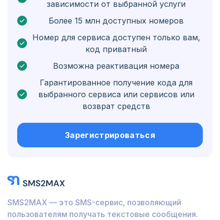
зависимости от выбранной услуги
Бонэйр, Синт-Эстатиус и Саба
Более 15 млн доступных номеров
Венгрия
Номер для сервиса доступен только вам,
код приватный
Гондурас
Возможна реактивация номера
Боливия
Гарантированное получение кода для
Гватемала
выбранного сервиса или сервисов или
возврат средств
Ямайка
Эквадор
Зарегистрироваться
Куба
Иордания
Барбадос
SMS2MAX — это SMS-сервис, позволяющий
Бурунди
пользователям получать текстовые сообщения.