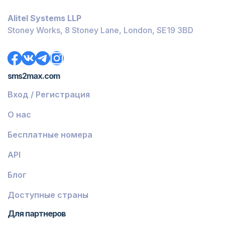
Багамы
Alitel Systems LLP
Белиз
Stoney Works, 8 Stoney Lane, London, SE19 3BD
Доминика
Гренада
sms2max.com
Грузия
Вход / Регистрация
Греция
О нас
Исландия
Бесплатные номера
Гвинея-Бисау
API
Армения
Блог
Чили
Гваделупа
Доступные страны
Французская Гвиана
Для партнеров