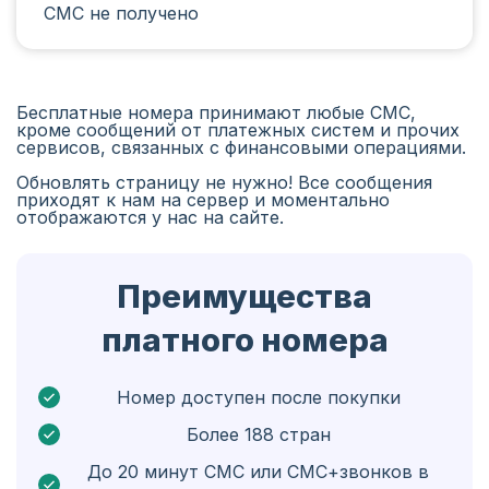
СМС не получено
Иран
Алжир
Бангладеш
Бесплатные номера принимают любые СМС,
кроме сообщений от платежных систем и прочих
Чехия
сервисов, связанных с финансовыми операциями.
Обновлять страницу не нужно! Все сообщения
Гвинея
приходят к нам на сервер и моментально
отображаются у нас на сайте.
Эфиопия
Бразилия
Преимущества
Кюрасао
платного номера
Ангола
Кипр
Номер доступен после покупки
Более 188 стран
Бельгия
До 20 минут СМС или СМС+звонков в
Болгария