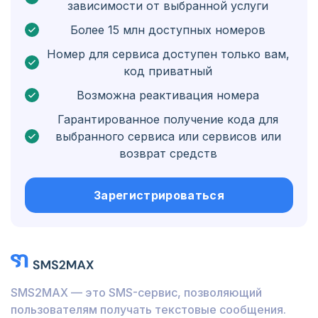
зависимости от выбранной услуги
Бонэйр, Синт-Эстатиус и Саба
Более 15 млн доступных номеров
Венгрия
Номер для сервиса доступен только вам,
код приватный
Гондурас
Возможна реактивация номера
Боливия
Гарантированное получение кода для
Гватемала
выбранного сервиса или сервисов или
возврат средств
Ямайка
Эквадор
Зарегистрироваться
Куба
Иордания
Барбадос
SMS2MAX — это SMS-сервис, позволяющий
Бурунди
пользователям получать текстовые сообщения.