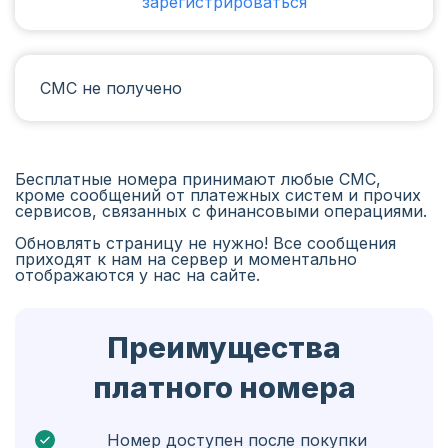
зарегистрироваться
Ирак
Испания
СМС не получено
Иран
Алжир
Бангладеш
Бесплатные номера принимают любые СМС,
кроме сообщений от платежных систем и прочих
Чехия
сервисов, связанных с финансовыми операциями.
Обновлять страницу не нужно! Все сообщения
Гвинея
приходят к нам на сервер и моментально
отображаются у нас на сайте.
Эфиопия
Бразилия
Преимущества
Кюрасао
платного номера
Ангола
Кипр
Номер доступен после покупки