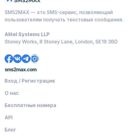
Барбадос
SMS2MAX — это SMS-сервис, позволяющий
Бурунди
пользователям получать текстовые сообщения.
Багамы
Alitel Systems LLP
Белиз
Stoney Works, 8 Stoney Lane, London, SE19 3BD
Доминика
Гренада
sms2max.com
Грузия
Вход / Регистрация
Греция
О нас
Исландия
Бесплатные номера
Гвинея-Бисау
API
Армения
Блог
Чили