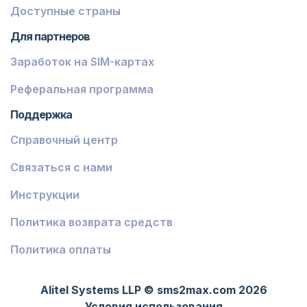
Гваделупа
Доступные страны
Французская Гвиана
Для партнеров
Заработок на SIM-картах
Финляндия
Экваториальная Гвинея
Реферальная программа
Поддержка
Джибути
Справочный центр
Антигуа и Барбуда
Связаться с нами
Швейцария
Австралия
Инструкции
Эритрея
Политика возврата средств
Фиджи
Политика оплаты
Ливия
Alitel Systems LLP © sms2max.com 2026
Конго - Киншаса
Условия использования