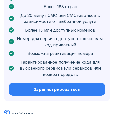
Более 188 стран
Бельгия
До 20 минут СМС или СМС+звонков в
Болгария
зависимости от выбранной услуги
Бонэйр, Синт-Эстатиус и Саба
Более 15 млн доступных номеров
Венгрия
Номер для сервиса доступен только вам,
код приватный
Гондурас
Возможна реактивация номера
Боливия
Гарантированное получение кода для
Гватемала
выбранного сервиса или сервисов или
возврат средств
Ямайка
Эквадор
Зарегистрироваться
Куба
Иордания