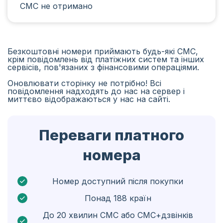
СМС не отримано
Іран
Алжир
Бангладеш
Безкоштовні номери приймають будь-які СМС,
крім повідомлень від платіжних систем та інших
Чехія
сервісів, пов'язаних з фінансовими операціями.
Оновлювати сторінку не потрібно! Всі
Гвінея
повідомлення надходять до нас на сервер і
миттєво відображаються у нас на сайті.
Ефіопія
Бразілія
Переваги платного
Кюрасао
номера
Ангола
Кіпр
Номер доступний після покупки
Понад 188 країн
Бельґія
До 20 хвилин СМС або СМС+дзвінків
Болгарія