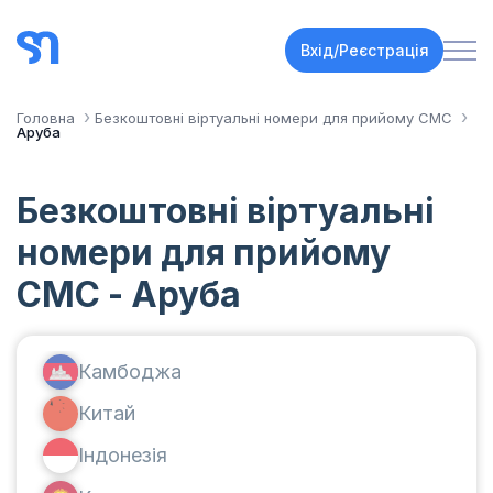
Вхід/Реєстрація
Головна
Безкоштовні віртуальні номери для прийому СМС
Аруба
Безкоштовні віртуальні
номери для прийому
СМС - Аруба
Камбоджа
Китай
Індонезія