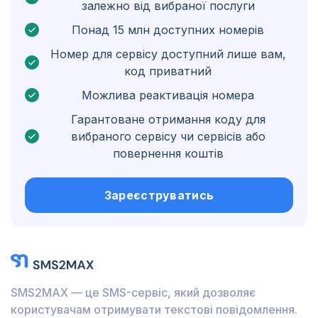
залежно від вибраної послуги
Нідерландські Карибські острови
Понад 15 млн доступних номерів
Угорщина
Номер для сервісу доступний лише вам,
код приватний
Гондурас
Можлива реактивація номера
Болівія
Гарантоване отримання коду для
Ґватемала
вибраного сервісу чи сервісів або
повернення коштів
Ямайка
Еквадор
Зареєструватись
Куба
Йорданія
Барбадос
SMS2MAX — це SMS-сервіс, який дозволяє
Бурунді
користувачам отримувати текстові повідомлення.