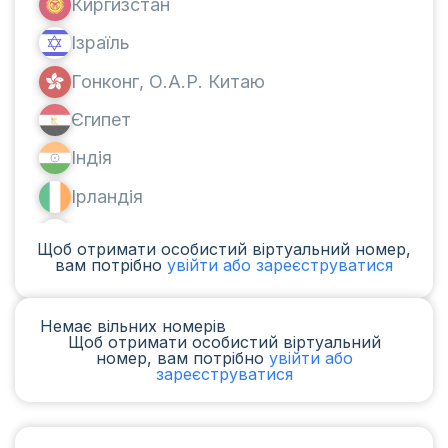
Киргизстан
Ізраїль
Гонконг, О.А.Р. Китаю
Єгипет
Індія
Ірландія
Канада
Щоб отримати особистий віртуальний номер,
вам потрібно
увійти або зареєструватися
Аргентина
Камерун
Немає вільних номерів
Щоб отримати особистий віртуальний
Чад
номер, вам потрібно
увійти або
зареєструватися
Ірак
Іспанія