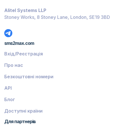
Багамські Острови
Alitel Systems LLP
Беліз
Stoney Works, 8 Stoney Lane, London, SE19 3BD
Домініка
Ґренада
sms2max.com
Грузія
Вхід/Реєстрація
Греція
Про нас
Ісландія
Безкоштовні номери
Гвінея-Бісау
API
Вірменія
Блог
Чілі
Ґваделупа
Доступні країни
Французька Ґвіана
Для партнерів