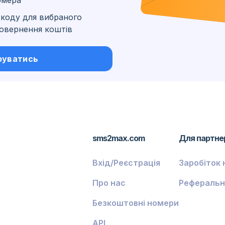
омера
коду для вибраного
 повернення коштів
ські
руватись
sms2max.com
Для партне
Вхід/Реєстрація
Заробіток 
Про нас
Реферальн
Безкоштовні номери
API