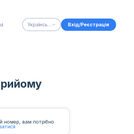
м
Вхід/Реєстрація
Українська
 прийому
й номер, вам потрібно
ватися