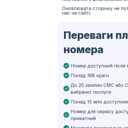
Оновлювати сторінку не пот
Іспанія
нас на сайті.
Іран
Переваги п
Алжир
Бангладеш
номера
Чехія
Гвінея
Номер доступний після 
Понад 188 країн
Ефіопія
До 20 хвилин СМС або С
Бразілія
вибраної послуги
Кюрасао
Понад 15 млн доступних
Ангола
Номер для сервісу дост
приватний
Кіпр