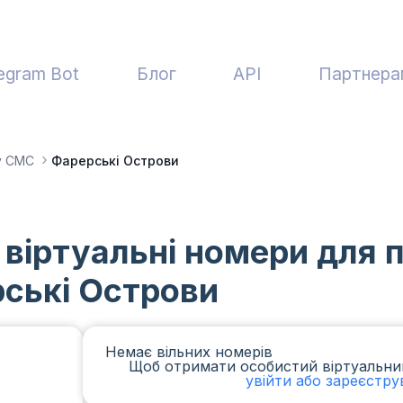
egram Bot
Блог
API
Партнера
у СМС
Фарерські Острови
 віртуальні номери для
ські Острови
Немає вільних номерів
Щоб отримати особистий віртуальни
увійти або зареєстру