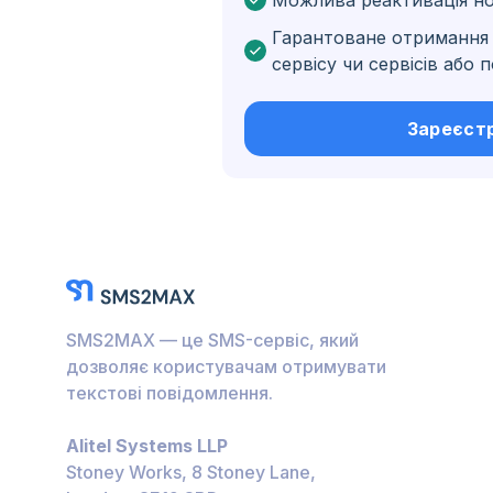
Можлива реактивація н
Бельґія
Гарантоване отримання 
Болгарія
сервісу чи сервісів або
Нідерландські Кариб
острови
Зареєст
Угорщина
Гондурас
Болівія
Ґватемала
Ямайка
SMS2MAX — це SMS-сервіс, який
Еквадор
дозволяє користувачам отримувати
текстові повідомлення.
Куба
Alitel Systems LLP
Йорданія
Stoney Works, 8 Stoney Lane,
Барбадос