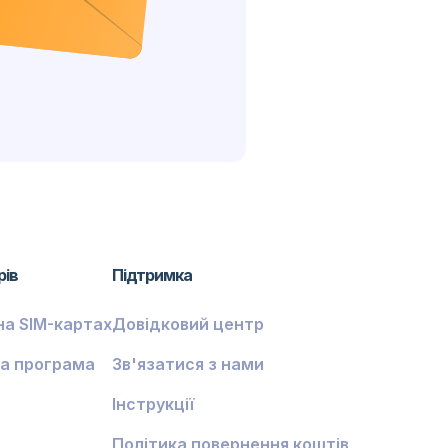
рів
Підтримка
на SIM-картах
Довідковий центр
а програма
Зв'язатися з нами
Інструкції
Політика повернення коштів