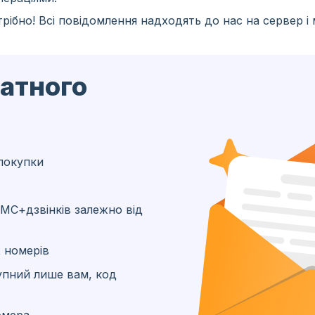
рібно! Всі повідомлення надходять до нас на сервер і
латного
покупки
МС+дзвінків залежно від
 номерів
упний лише вам, код