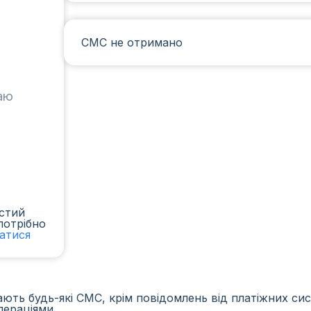
СМС не отримано
таю
стий
потрібно
ватися
ть будь-які СМС, крім повідомлень від платіжних сист
пераціями.