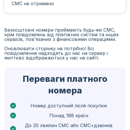
СМС не отримано
Іран
Алжир
Бангладеш
Безкоштовні номери приймають будь-які СМС,
крім повідомлень від платіжних систем та інших
Чехія
сервісів, пов'язаних з фінансовими операціями.
Оновлювати сторінку не потрібно! Всі
Гвінея
повідомлення надходять до нас на сервер і
миттєво відображаються у нас на сайті.
Ефіопія
Бразілія
Переваги платного
Кюрасао
номера
Ангола
Кіпр
Номер доступний після покупки
Понад 188 країн
Бельґія
До 20 хвилин СМС або СМС+дзвінків
Болгарія