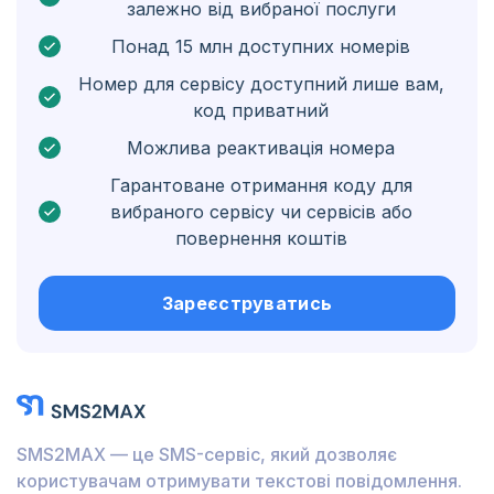
залежно від вибраної послуги
Нідерландські Карибські острови
Понад 15 млн доступних номерів
Угорщина
Номер для сервісу доступний лише вам,
код приватний
Гондурас
Можлива реактивація номера
Болівія
Гарантоване отримання коду для
Ґватемала
вибраного сервісу чи сервісів або
повернення коштів
Ямайка
Еквадор
Зареєструватись
Куба
Йорданія
Барбадос
SMS2MAX — це SMS-сервіс, який дозволяє
Бурунді
користувачам отримувати текстові повідомлення.