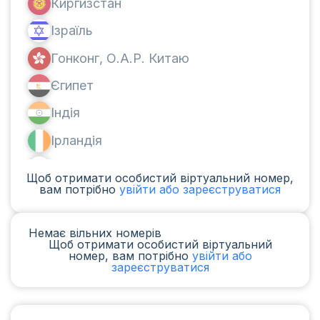
Киргизстан
Ізраїль
Гонконг, О.А.Р. Китаю
Єгипет
Індія
Ірландія
Канада
Щоб отримати особистий віртуальний номер,
вам потрібно
увійти або зареєструватися
Аргентина
Камерун
Немає вільних номерів
Щоб отримати особистий віртуальний
Чад
номер, вам потрібно
увійти або
зареєструватися
Ірак
Іспанія