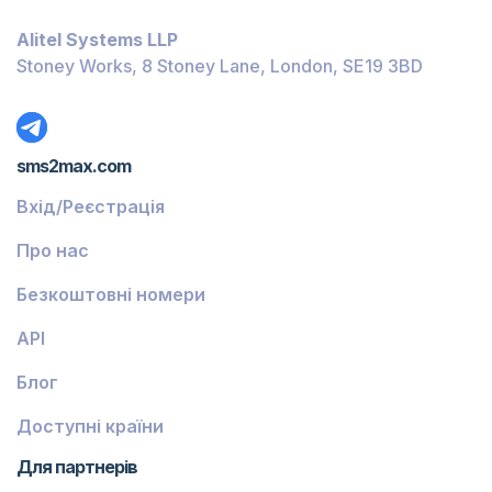
Багамські Острови
Alitel Systems LLP
Беліз
Stoney Works, 8 Stoney Lane, London, SE19 3BD
Домініка
Ґренада
sms2max.com
Грузія
Вхід/Реєстрація
Греція
Про нас
Ісландія
Безкоштовні номери
Гвінея-Бісау
API
Вірменія
Блог
Чілі
Ґваделупа
Доступні країни
Французька Ґвіана
Для партнерів