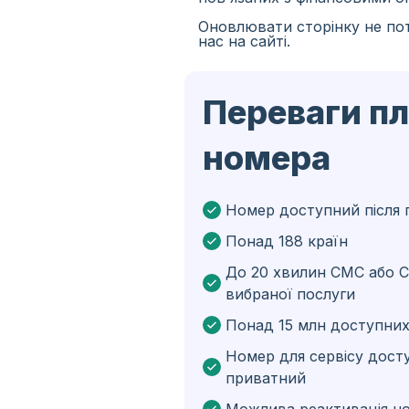
Оновлювати сторінку не пот
Іспанія
нас на сайті.
Іран
Переваги п
Алжир
Бангладеш
номера
Чехія
Гвінея
Номер доступний після 
Понад 188 країн
Ефіопія
До 20 хвилин СМС або С
Бразілія
вибраної послуги
Кюрасао
Понад 15 млн доступних
Ангола
Номер для сервісу дост
приватний
Кіпр