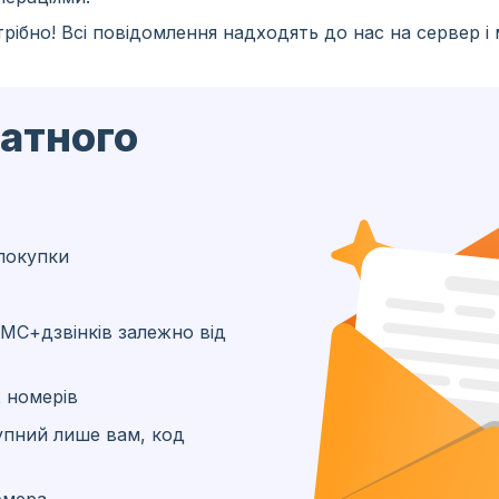
рібно! Всі повідомлення надходять до нас на сервер і
латного
покупки
МС+дзвінків залежно від
 номерів
упний лише вам, код