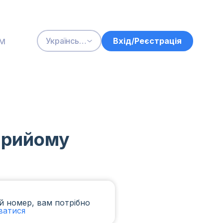
м
Вхід/Реєстрація
Українська
 прийому
й номер, вам потрібно
ватися