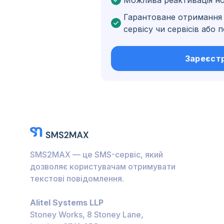
Можлива реактивація н
Бельґія
Гарантоване отримання 
Болгарія
сервісу чи сервісів або
Нідерландські Кариб
острови
Зареєст
Угорщина
Гондурас
Болівія
Ґватемала
Ямайка
SMS2MAX — це SMS-сервіс, який
Еквадор
дозволяє користувачам отримувати
текстові повідомлення.
Куба
Alitel Systems LLP
Йорданія
Stoney Works, 8 Stoney Lane,
Барбадос