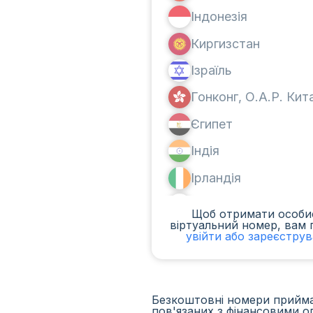
Індонезія
Киргизстан
Ізраїль
Гонконг, О.А.Р. Ки
Єгипет
Індія
Ірландія
Канада
Щоб отримати особи
віртуальний номер, вам 
Аргентина
увійти або зареєстру
Камерун
Чад
Безкоштовні номери приймаю
пов'язаних з фінансовими о
Ірак