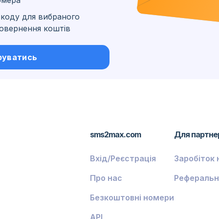
омера
коду для вибраного
 повернення коштів
ські
руватись
sms2max.com
Для партне
Вхід/Реєстрація
Заробіток 
Про нас
Реферальн
Безкоштовні номери
API