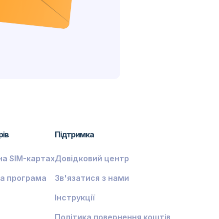
рів
Підтримка
на SIM-картах
Довідковий центр
а програма
Зв'язатися з нами
Інструкції
Політика повернення коштів