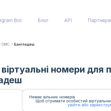
egram Bot
Блог
API
Партнера
у СМС
Бангладеш
 віртуальні номери для
ладеш
Немає вільних номерів
Щоб отримати особистий віртуальни
увійти або зареєстру