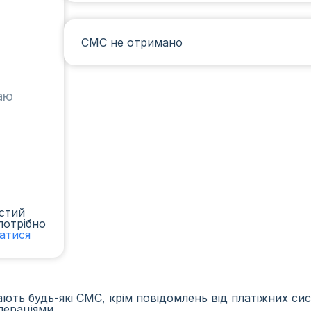
СМС не отримано
таю
стий
потрібно
ватися
ть будь-які СМС, крім повідомлень від платіжних сист
пераціями.