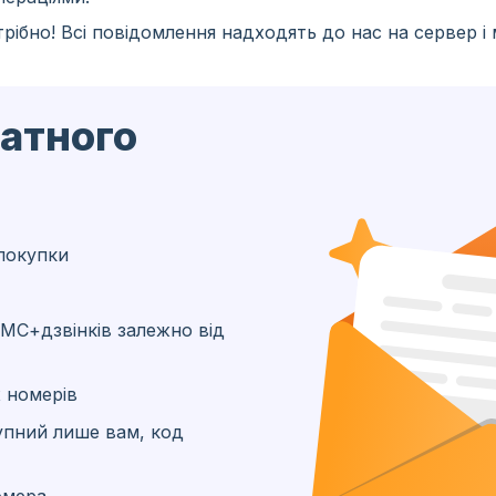
рібно! Всі повідомлення надходять до нас на сервер і
латного
покупки
МС+дзвінків залежно від
 номерів
упний лише вам, код