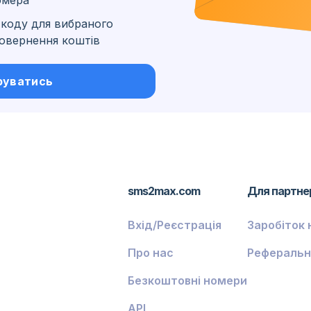
омера
коду для вибраного
 повернення коштів
ські
руватись
sms2max.com
Для партне
Вхід/Реєстрація
Заробіток 
Про нас
Реферальн
Безкоштовні номери
API