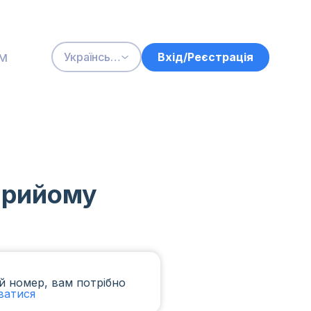
м
Вхід/Реєстрація
Українська
 прийому
й номер, вам потрібно
ватися