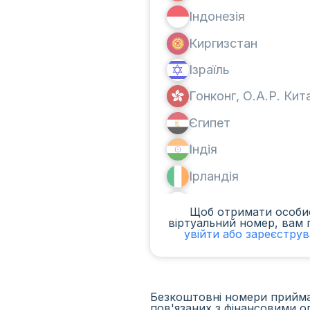
Індонезія
Киргизстан
Ізраїль
Гонконг, О.А.Р. Ки
Єгипет
Індія
Ірландія
Канада
Щоб отримати особи
віртуальний номер, вам 
Аргентина
увійти або зареєстру
Камерун
Чад
Безкоштовні номери приймаю
пов'язаних з фінансовими о
Ірак