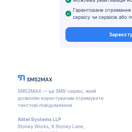
Можлива реактивація н
Бельґія
Гарантоване отримання 
Болгарія
сервісу чи сервісів або
Нідерландські Кариб
острови
Зареєст
Угорщина
Гондурас
Болівія
Ґватемала
Ямайка
SMS2MAX — це SMS-сервіс, який
Еквадор
дозволяє користувачам отримувати
текстові повідомлення.
Куба
Alitel Systems LLP
Йорданія
Stoney Works, 8 Stoney Lane,
Барбадос