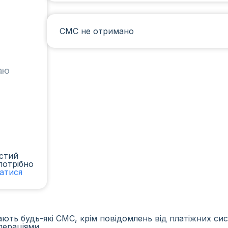
СМС не отримано
таю
стий
потрібно
ватися
ть будь-які СМС, крім повідомлень від платіжних сист
пераціями.