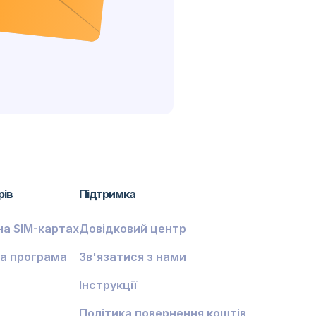
рів
Підтримка
на SIM-картах
Довідковий центр
а програма
Зв'язатися з нами
Інструкції
Політика повернення коштів