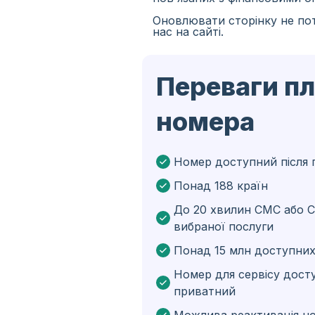
Оновлювати сторінку не пот
Іспанія
нас на сайті.
Іран
Переваги п
Алжир
Бангладеш
номера
Чехія
Гвінея
Номер доступний після 
Понад 188 країн
Ефіопія
До 20 хвилин СМС або С
Бразілія
вибраної послуги
Кюрасао
Понад 15 млн доступних
Ангола
Номер для сервісу дост
приватний
Кіпр