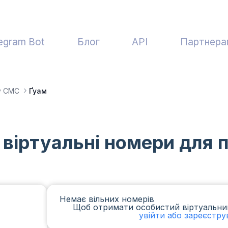
egram Bot
Блог
API
Партнера
у СМС
Ґуам
 віртуальні номери для
Немає вільних номерів
Щоб отримати особистий віртуальни
увійти або зареєстру