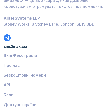
SMS2MAX — це SMS-сервіс, який дозволяє
Бурунді
користувачам отримувати текстові повідомлення.
Багамські Острови
Alitel Systems LLP
Беліз
Stoney Works, 8 Stoney Lane, London, SE19 3BD
Домініка
Ґренада
sms2max.com
Грузія
Вхід/Реєстрація
Греція
Про нас
Ісландія
Безкоштовні номери
Гвінея-Бісау
API
Вірменія
Блог
Чілі
Ґваделупа
Доступні країни