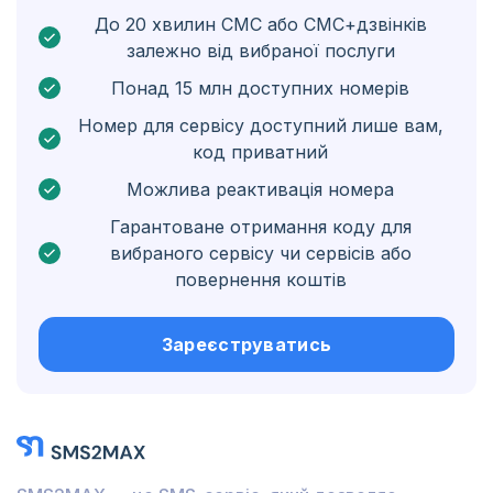
До 20 хвилин СМС або СМС+дзвінків
Болгарія
залежно від вибраної послуги
Нідерландські Карибські острови
Понад 15 млн доступних номерів
Угорщина
Номер для сервісу доступний лише вам,
код приватний
Гондурас
Можлива реактивація номера
Болівія
Гарантоване отримання коду для
Ґватемала
вибраного сервісу чи сервісів або
повернення коштів
Ямайка
Еквадор
Зареєструватись
Куба
Йорданія
Барбадос