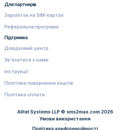
Французька Ґвіана
Для партнерів
Заробіток на SIM-картах
Фінляндія
Екваторіальна Гвінея
Реферальна програма
Підтримка
Джибуті
Довідковий центр
Антиґуа і Барбуда
Зв'язатися з нами
Швейцарія
Австралія
Інструкції
Еритрея
Політика повернення коштів
Фіджі
Політика оплати
Лівія
Alitel Systems LLP © sms2max.com 2026
Конго – Кіншаса
Умови використання
·
Центральноафриканська Республіка
Політика конфіденційності