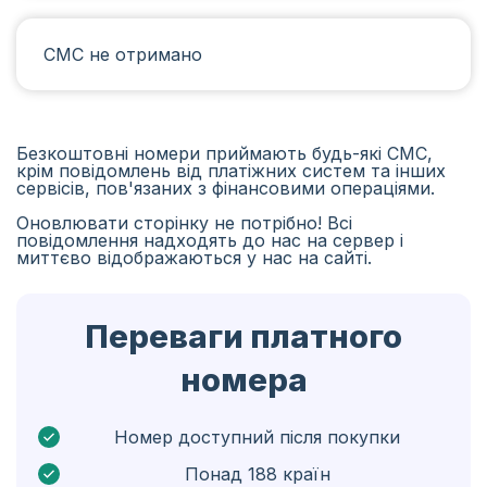
Іспанія
СМС не отримано
Іран
Алжир
Бангладеш
Безкоштовні номери приймають будь-які СМС,
крім повідомлень від платіжних систем та інших
Чехія
сервісів, пов'язаних з фінансовими операціями.
Оновлювати сторінку не потрібно! Всі
Гвінея
повідомлення надходять до нас на сервер і
миттєво відображаються у нас на сайті.
Ефіопія
Бразілія
Переваги платного
Кюрасао
номера
Ангола
Кіпр
Номер доступний після покупки
Понад 188 країн
Бельґія