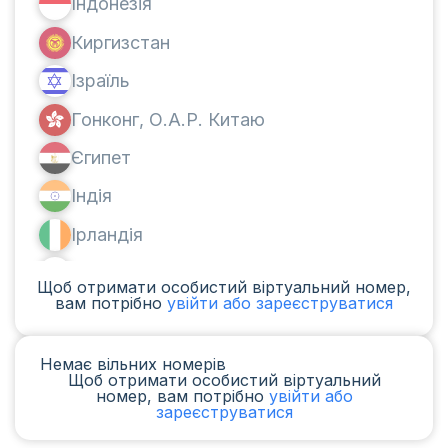
Індонезія
Киргизстан
Ізраїль
Гонконг, О.А.Р. Китаю
Єгипет
Індія
Ірландія
Канада
Щоб отримати особистий віртуальний номер,
вам потрібно
увійти або зареєструватися
Аргентина
Камерун
Немає вільних номерів
Щоб отримати особистий віртуальний
Чад
номер, вам потрібно
увійти або
зареєструватися
Ірак