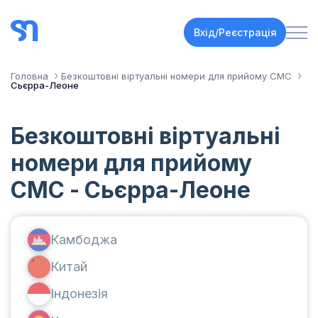
Вхід/Реєстрація
Головна
Безкоштовні віртуальні номери для прийому СМС
Сьєрра-Леоне
Безкоштовні віртуальні
номери для прийому
СМС - Сьєрра-Леоне
Камбоджа
Китай
Індонезія