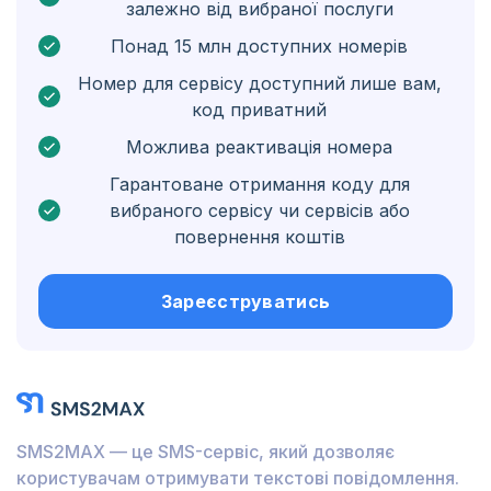
залежно від вибраної послуги
Нідерландські Карибські острови
Понад 15 млн доступних номерів
Угорщина
Номер для сервісу доступний лише вам,
код приватний
Гондурас
Можлива реактивація номера
Болівія
Гарантоване отримання коду для
Ґватемала
вибраного сервісу чи сервісів або
повернення коштів
Ямайка
Еквадор
Зареєструватись
Куба
Йорданія
Барбадос
SMS2MAX — це SMS-сервіс, який дозволяє
Бурунді
користувачам отримувати текстові повідомлення.