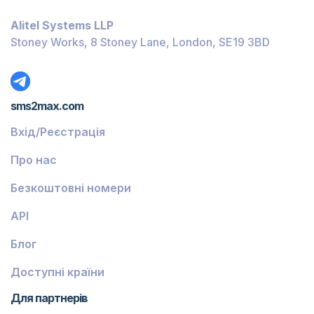
Багамські Острови
Alitel Systems LLP
Беліз
Stoney Works, 8 Stoney Lane, London, SE19 3BD
Домініка
Ґренада
sms2max.com
Грузія
Вхід/Реєстрація
Греція
Про нас
Ісландія
Безкоштовні номери
Гвінея-Бісау
API
Вірменія
Блог
Чілі
Ґваделупа
Доступні країни
Французька Ґвіана
Для партнерів