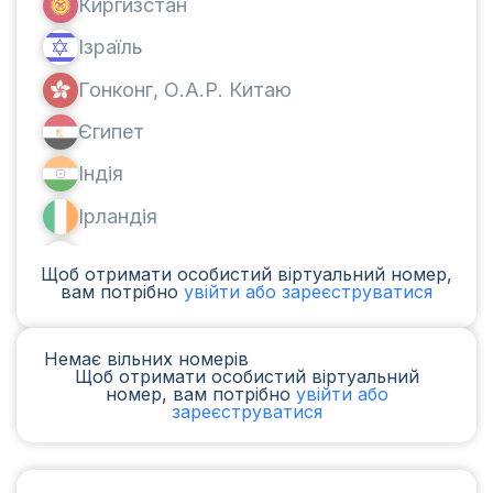
Киргизстан
Ізраїль
Гонконг, О.А.Р. Китаю
Єгипет
Індія
Ірландія
Канада
Щоб отримати особистий віртуальний номер,
вам потрібно
увійти або зареєструватися
Аргентина
Камерун
Немає вільних номерів
Щоб отримати особистий віртуальний
Чад
номер, вам потрібно
увійти або
зареєструватися
Ірак
Іспанія