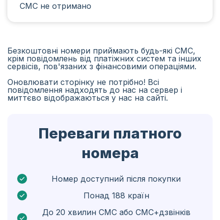
СМС не отримано
Іран
Алжир
Бангладеш
Безкоштовні номери приймають будь-які СМС,
крім повідомлень від платіжних систем та інших
Чехія
сервісів, пов'язаних з фінансовими операціями.
Оновлювати сторінку не потрібно! Всі
Гвінея
повідомлення надходять до нас на сервер і
миттєво відображаються у нас на сайті.
Ефіопія
Бразілія
Переваги платного
Кюрасао
номера
Ангола
Кіпр
Номер доступний після покупки
Понад 188 країн
Бельґія
До 20 хвилин СМС або СМС+дзвінків
Болгарія