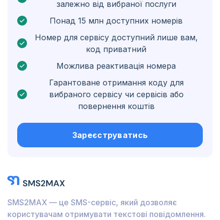
залежно від вибраної послуги
Нідерландські Карибські острови
Понад 15 млн доступних номерів
Угорщина
Номер для сервісу доступний лише вам,
код приватний
Гондурас
Можлива реактивація номера
Болівія
Гарантоване отримання коду для
Ґватемала
вибраного сервісу чи сервісів або
повернення коштів
Ямайка
Еквадор
Зареєструватись
Куба
Йорданія
Барбадос
SMS2MAX — це SMS-сервіс, який дозволяє
Бурунді
користувачам отримувати текстові повідомлення.