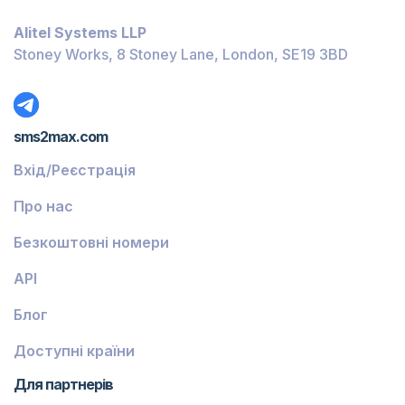
Багамські Острови
Alitel Systems LLP
Беліз
Stoney Works, 8 Stoney Lane, London, SE19 3BD
Домініка
Ґренада
sms2max.com
Грузія
Вхід/Реєстрація
Греція
Про нас
Ісландія
Безкоштовні номери
Гвінея-Бісау
API
Вірменія
Блог
Чілі
Ґваделупа
Доступні країни
Французька Ґвіана
Для партнерів