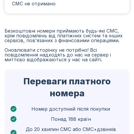
СМС не отримано
Іран
Алжир
Бангладеш
Безкоштовні номери приймають будь-які СМС,
крім повідомлень від платіжних систем та інших
Чехія
сервісів, пов'язаних з фінансовими операціями.
Оновлювати сторінку не потрібно! Всі
Гвінея
повідомлення надходять до нас на сервер і
миттєво відображаються у нас на сайті.
Ефіопія
Бразілія
Переваги платного
Кюрасао
номера
Ангола
Кіпр
Номер доступний після покупки
Понад 188 країн
Бельґія
До 20 хвилин СМС або СМС+дзвінків
Болгарія