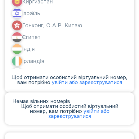
Киргизстан
Ізраїль
Гонконг, О.А.Р. Китаю
Єгипет
Індія
Ірландія
Канада
Щоб отримати особистий віртуальний номер,
вам потрібно
увійти або зареєструватися
Аргентина
Камерун
Немає вільних номерів
Щоб отримати особистий віртуальний
Чад
номер, вам потрібно
увійти або
зареєструватися
Ірак
Іспанія