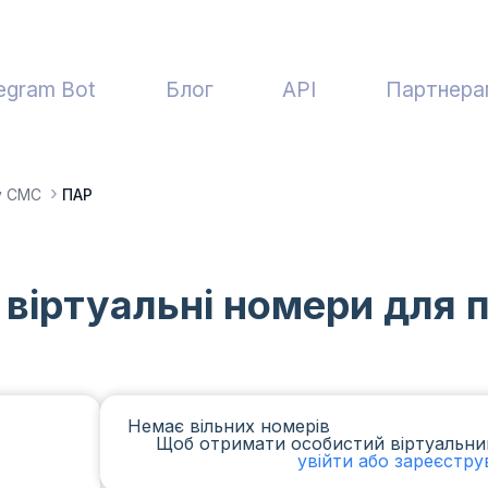
egram Bot
Блог
API
Партнера
у СМС
ПАР
 віртуальні номери для
Немає вільних номерів
Щоб отримати особистий віртуальни
увійти або зареєстру