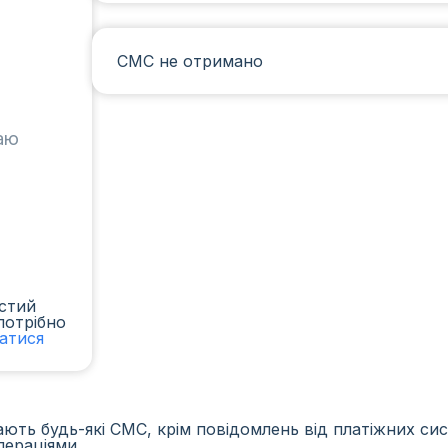
СМС не отримано
таю
стий
потрібно
ватися
ть будь-які СМС, крім повідомлень від платіжних сист
пераціями.