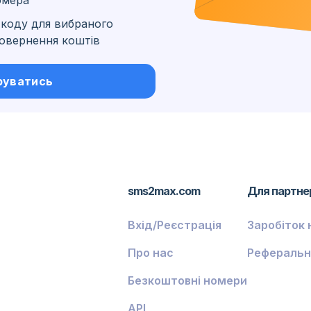
омера
коду для вибраного
 повернення коштів
ські
руватись
sms2max.com
Для партне
Вхід/Реєстрація
Заробіток 
Про нас
Реферальн
Безкоштовні номери
API