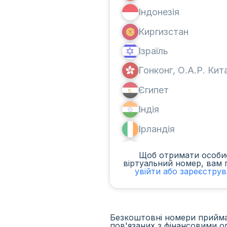
Індонезія
Киргизстан
Ізраїль
Гонконг, О.А.Р. Ки
Єгипет
Індія
Ірландія
Канада
Щоб отримати особи
віртуальний номер, вам 
Аргентина
увійти або зареєстру
Камерун
Чад
Безкоштовні номери приймаю
пов'язаних з фінансовими о
Ірак