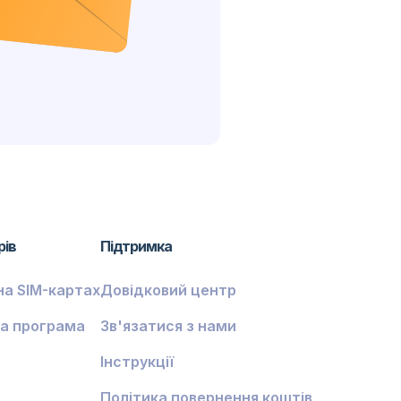
рів
Підтримка
на SIM-картах
Довідковий центр
а програма
Зв'язатися з нами
Інструкції
Політика повернення коштів