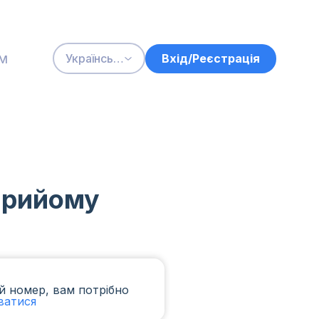
м
Вхід/Реєстрація
Українська
 прийому
й номер, вам потрібно
ватися