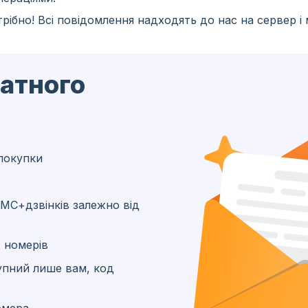
рібно! Всі повідомлення надходять до нас на сервер і
латного
покупки
МС+дзвінків залежно від
 номерів
упний лише вам, код