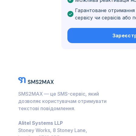
Можлива реактивація н
Бельґія
Гарантоване отримання 
Болгарія
сервісу чи сервісів або
Нідерландські Кариб
острови
Зареєст
Угорщина
Гондурас
Болівія
Ґватемала
Ямайка
SMS2MAX — це SMS-сервіс, який
Еквадор
дозволяє користувачам отримувати
текстові повідомлення.
Куба
Alitel Systems LLP
Йорданія
Stoney Works, 8 Stoney Lane,
Барбадос