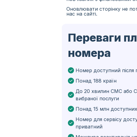
Оновлювати сторінку не пот
Іспанія
нас на сайті.
Іран
Переваги п
Алжир
Бангладеш
номера
Чехія
Гвінея
Номер доступний після 
Понад 188 країн
Ефіопія
До 20 хвилин СМС або С
Бразілія
вибраної послуги
Кюрасао
Понад 15 млн доступних
Ангола
Номер для сервісу дост
приватний
Кіпр