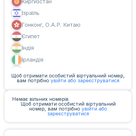
Киргизстан
Ізраїль
Гонконг, О.А.Р. Китаю
Єгипет
Індія
Ірландія
Канада
Щоб отримати особистий віртуальний номер,
вам потрібно
увійти або зареєструватися
Аргентина
Камерун
Немає вільних номерів
Щоб отримати особистий віртуальний
Чад
номер, вам потрібно
увійти або
зареєструватися
Ірак
Іспанія