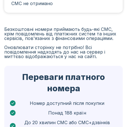
СМС не отримано
Іран
Алжир
Бангладеш
Безкоштовні номери приймають будь-які СМС,
крім повідомлень від платіжних систем та інших
Чехія
сервісів, пов'язаних з фінансовими операціями.
Оновлювати сторінку не потрібно! Всі
Гвінея
повідомлення надходять до нас на сервер і
миттєво відображаються у нас на сайті.
Ефіопія
Бразілія
Переваги платного
Кюрасао
номера
Ангола
Кіпр
Номер доступний після покупки
Понад 188 країн
Бельґія
До 20 хвилин СМС або СМС+дзвінків
Болгарія