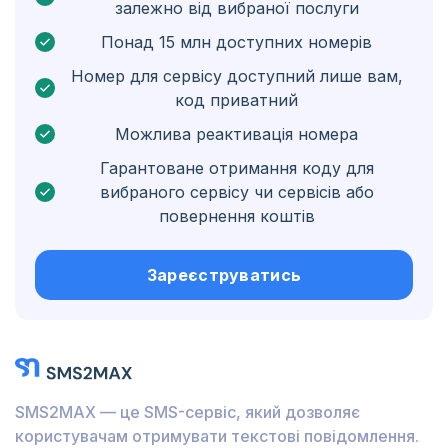
залежно від вибраної послуги
Нідерландські Карибські острови
Понад 15 млн доступних номерів
Угорщина
Номер для сервісу доступний лише вам,
код приватний
Гондурас
Можлива реактивація номера
Болівія
Гарантоване отримання коду для
Ґватемала
вибраного сервісу чи сервісів або
повернення коштів
Ямайка
Еквадор
Зареєструватись
Куба
Йорданія
Барбадос
SMS2MAX — це SMS-сервіс, який дозволяє
Бурунді
користувачам отримувати текстові повідомлення.