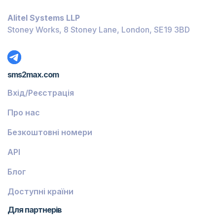
Багамські Острови
Alitel Systems LLP
Беліз
Stoney Works, 8 Stoney Lane, London, SE19 3BD
Домініка
Ґренада
sms2max.com
Грузія
Вхід/Реєстрація
Греція
Про нас
Ісландія
Безкоштовні номери
Гвінея-Бісау
API
Вірменія
Блог
Чілі
Ґваделупа
Доступні країни
Французька Ґвіана
Для партнерів