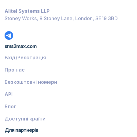
Багамські Острови
Alitel Systems LLP
Беліз
Stoney Works, 8 Stoney Lane, London, SE19 3BD
Домініка
Ґренада
sms2max.com
Грузія
Вхід/Реєстрація
Греція
Про нас
Ісландія
Безкоштовні номери
Гвінея-Бісау
API
Вірменія
Блог
Чілі
Ґваделупа
Доступні країни
Французька Ґвіана
Для партнерів