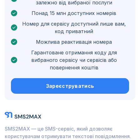
залежно від вибраної послуги
Нідерландські Карибські острови
Понад 15 млн доступних номерів
Угорщина
Номер для сервісу доступний лише вам,
код приватний
Гондурас
Можлива реактивація номера
Болівія
Гарантоване отримання коду для
Ґватемала
вибраного сервісу чи сервісів або
повернення коштів
Ямайка
Еквадор
Зареєструватись
Куба
Йорданія
Барбадос
SMS2MAX — це SMS-сервіс, який дозволяє
Бурунді
користувачам отримувати текстові повідомлення.