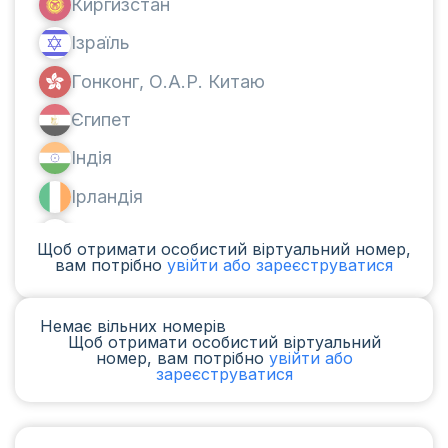
Киргизстан
Ізраїль
Гонконг, О.А.Р. Китаю
Єгипет
Індія
Ірландія
Канада
Щоб отримати особистий віртуальний номер,
вам потрібно
увійти або зареєструватися
Аргентина
Камерун
Немає вільних номерів
Щоб отримати особистий віртуальний
Чад
номер, вам потрібно
увійти або
зареєструватися
Ірак
Іспанія