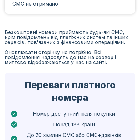
СМС не отримано
Іран
Алжир
Бангладеш
Безкоштовні номери приймають будь-які СМС,
крім повідомлень від платіжних систем та інших
Чехія
сервісів, пов'язаних з фінансовими операціями.
Оновлювати сторінку не потрібно! Всі
Гвінея
повідомлення надходять до нас на сервер і
миттєво відображаються у нас на сайті.
Ефіопія
Бразілія
Переваги платного
Кюрасао
номера
Ангола
Кіпр
Номер доступний після покупки
Понад 188 країн
Бельґія
До 20 хвилин СМС або СМС+дзвінків
Болгарія