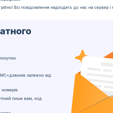
рібно! Всі повідомлення надходять до нас на сервер і
латного
покупки
МС+дзвінків залежно від
 номерів
упний лише вам, код