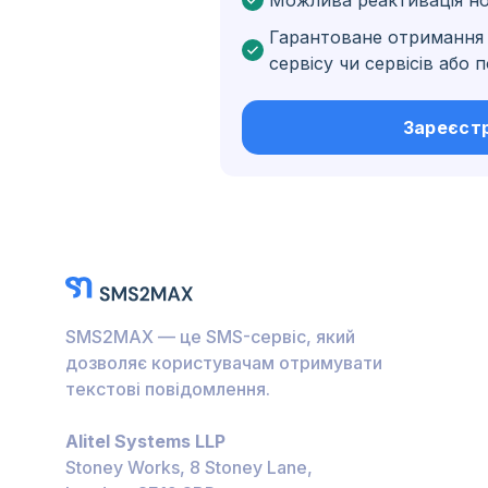
Можлива реактивація н
Бельґія
Гарантоване отримання 
Болгарія
сервісу чи сервісів або
Нідерландські Кариб
острови
Зареєст
Угорщина
Гондурас
Болівія
Ґватемала
Ямайка
SMS2MAX — це SMS-сервіс, який
Еквадор
дозволяє користувачам отримувати
текстові повідомлення.
Куба
Alitel Systems LLP
Йорданія
Stoney Works, 8 Stoney Lane,
Барбадос