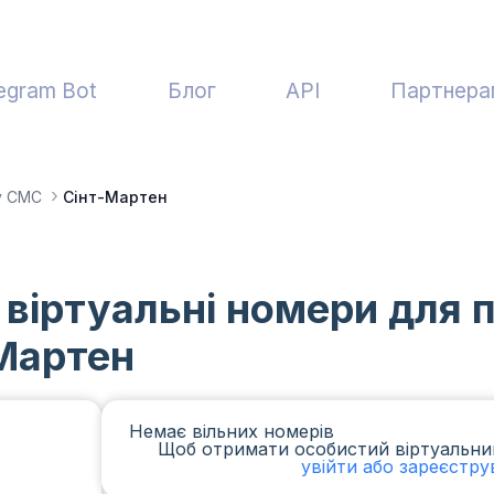
egram Bot
Блог
API
Партнера
у СМС
Сінт-Мартен
 віртуальні номери для
Мартен
Немає вільних номерів
Щоб отримати особистий віртуальни
увійти або зареєстру