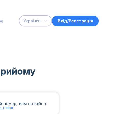
м
Вхід/Реєстрація
Українська
 прийому
й номер, вам потрібно
ватися