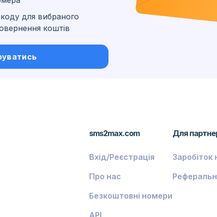
омера
коду для вибраного
 повернення коштів
ські
руватись
sms2max.com
Для партне
Вхід/Реєстрація
Заробіток 
Про нас
Реферальн
Безкоштовні номери
API