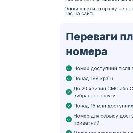
Оновлювати сторінку не пот
Іспанія
нас на сайті.
Іран
Переваги п
Алжир
Бангладеш
номера
Чехія
Гвінея
Номер доступний після 
Понад 188 країн
Ефіопія
До 20 хвилин СМС або С
Бразілія
вибраної послуги
Кюрасао
Понад 15 млн доступних
Ангола
Номер для сервісу дост
приватний
Кіпр