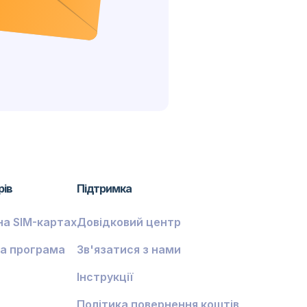
рів
Підтримка
на SIM-картах
Довідковий центр
а програма
Зв'язатися з нами
Інструкції
Політика повернення коштів