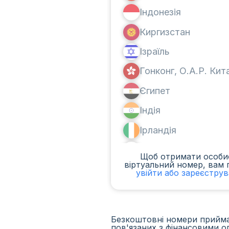
Індонезія
Киргизстан
Ізраїль
Гонконг, О.А.Р. Ки
Єгипет
Індія
Ірландія
Канада
Щоб отримати особи
віртуальний номер, вам 
Аргентина
увійти або зареєстру
Камерун
Чад
Безкоштовні номери приймаю
пов'язаних з фінансовими о
Ірак