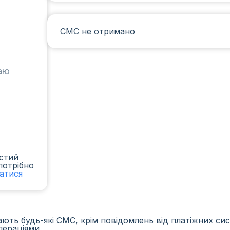
СМС не отримано
таю
стий
потрібно
ватися
ть будь-які СМС, крім повідомлень від платіжних сист
пераціями.