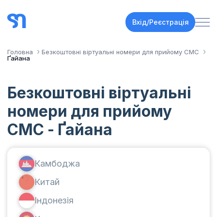
Вхід/Реєстрація
Головна
Безкоштовні віртуальні номери для прийому СМС
Ґайана
Безкоштовні віртуальні
номери для прийому
СМС - Ґайана
Камбоджа
Китай
Індонезія