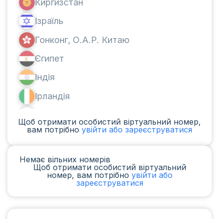
Киргизстан
Ізраїль
Гонконг, О.А.Р. Китаю
Єгипет
Індія
Ірландія
Канада
Щоб отримати особистий віртуальний номер,
вам потрібно
увійти або зареєструватися
Аргентина
Камерун
Немає вільних номерів
Щоб отримати особистий віртуальний
Чад
номер, вам потрібно
увійти або
зареєструватися
Ірак
Іспанія