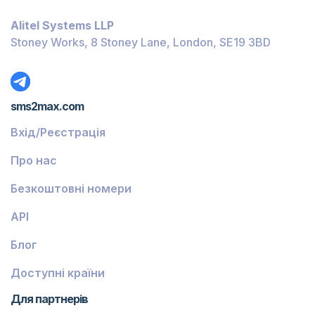
Багамські Острови
Alitel Systems LLP
Беліз
Stoney Works, 8 Stoney Lane, London, SE19 3BD
Домініка
Ґренада
sms2max.com
Грузія
Вхід/Реєстрація
Греція
Про нас
Ісландія
Безкоштовні номери
Гвінея-Бісау
API
Вірменія
Блог
Чілі
Ґваделупа
Доступні країни
Французька Ґвіана
Для партнерів