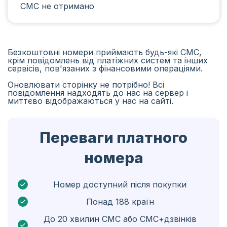
СМС не отримано
Іран
Алжир
Бангладеш
Безкоштовні номери приймають будь-які СМС,
крім повідомлень від платіжних систем та інших
Чехія
сервісів, пов'язаних з фінансовими операціями.
Оновлювати сторінку не потрібно! Всі
Гвінея
повідомлення надходять до нас на сервер і
миттєво відображаються у нас на сайті.
Ефіопія
Бразілія
Переваги платного
Кюрасао
номера
Ангола
Кіпр
Номер доступний після покупки
Понад 188 країн
Бельґія
До 20 хвилин СМС або СМС+дзвінків
Болгарія