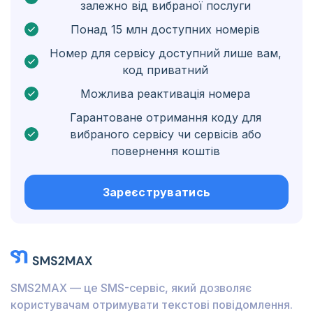
залежно від вибраної послуги
Нідерландські Карибські острови
Понад 15 млн доступних номерів
Угорщина
Номер для сервісу доступний лише вам,
код приватний
Гондурас
Можлива реактивація номера
Болівія
Гарантоване отримання коду для
Ґватемала
вибраного сервісу чи сервісів або
повернення коштів
Ямайка
Еквадор
Зареєструватись
Куба
Йорданія
Барбадос
SMS2MAX — це SMS-сервіс, який дозволяє
Бурунді
користувачам отримувати текстові повідомлення.