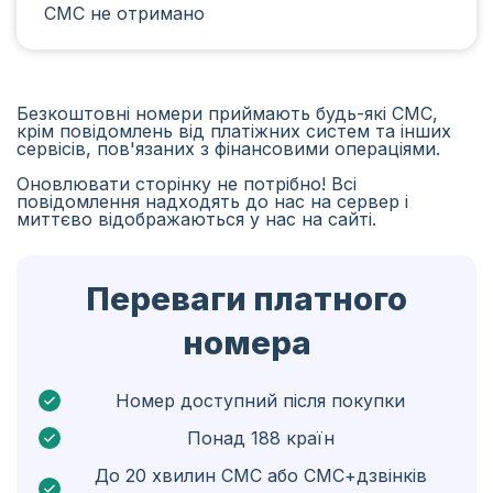
СМС не отримано
Іран
Алжир
Бангладеш
Безкоштовні номери приймають будь-які СМС,
крім повідомлень від платіжних систем та інших
Чехія
сервісів, пов'язаних з фінансовими операціями.
Оновлювати сторінку не потрібно! Всі
Гвінея
повідомлення надходять до нас на сервер і
миттєво відображаються у нас на сайті.
Ефіопія
Бразілія
Переваги платного
Кюрасао
номера
Ангола
Кіпр
Номер доступний після покупки
Понад 188 країн
Бельґія
До 20 хвилин СМС або СМС+дзвінків
Болгарія