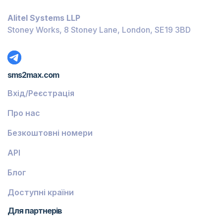
Багамські Острови
Alitel Systems LLP
Беліз
Stoney Works, 8 Stoney Lane, London, SE19 3BD
Домініка
Ґренада
sms2max.com
Грузія
Вхід/Реєстрація
Греція
Про нас
Ісландія
Безкоштовні номери
Гвінея-Бісау
API
Вірменія
Блог
Чілі
Ґваделупа
Доступні країни
Французька Ґвіана
Для партнерів