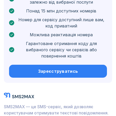
залежно від вибраної послуги
Нідерландські Карибські острови
Понад 15 млн доступних номерів
Угорщина
Номер для сервісу доступний лише вам,
код приватний
Гондурас
Можлива реактивація номера
Болівія
Гарантоване отримання коду для
Ґватемала
вибраного сервісу чи сервісів або
повернення коштів
Ямайка
Еквадор
Зареєструватись
Куба
Йорданія
Барбадос
SMS2MAX — це SMS-сервіс, який дозволяє
Бурунді
користувачам отримувати текстові повідомлення.