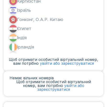
Киргизстан
Ізраїль
Гонконг, О.А.Р. Китаю
Єгипет
Індія
Ірландія
Канада
Щоб отримати особистий віртуальний номер,
вам потрібно
увійти або зареєструватися
Аргентина
Камерун
Немає вільних номерів
Щоб отримати особистий віртуальний
Чад
номер, вам потрібно
увійти або
зареєструватися
Ірак
Іспанія